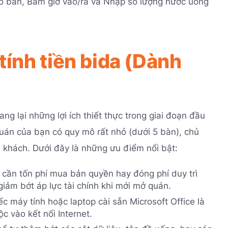
số bàn, Bấm giờ vào/ra và Nhập số lượng nước uống
tính tiền bida (Dành
g lại những lợi ích thiết thực trong giai đoạn đầu
uán của bạn có quy mô rất nhỏ (dưới 5 bàn), chủ
 khách. Dưới đây là những ưu điểm nổi bật:
cần tốn phí mua bản quyền hay đóng phí duy trì
ảm bớt áp lực tài chính khi mới mở quán.
c máy tính hoặc laptop cài sẵn Microsoft Office là
 vào kết nối Internet.