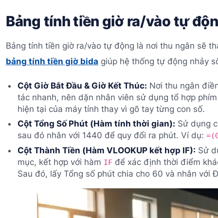
Bảng tính tiền giờ ra/vào tự độn
Bảng tính tiền giờ ra/vào tự động là nơi thu ngân sẽ th
bảng tính tiền giờ bida
giúp hệ thống tự động nhảy số
Cột Giờ Bắt Đầu & Giờ Kết Thúc:
Nơi thu ngân điền 
tác nhanh, nên dặn nhân viên sử dụng tổ hợp phím
hiện tại của máy tính thay vì gõ tay từng con số.
Cột Tổng Số Phút (Hàm tính thời gian):
Sử dụng cô
sau đó nhân với 1440 để quy đổi ra phút. Ví dụ:
=(
Cột Thành Tiền (Hàm VLOOKUP kết hợp IF):
Sử d
mục, kết hợp với hàm
để xác định thời điểm khá
IF
Sau đó, lấy Tổng số phút chia cho 60 và nhân với Đ