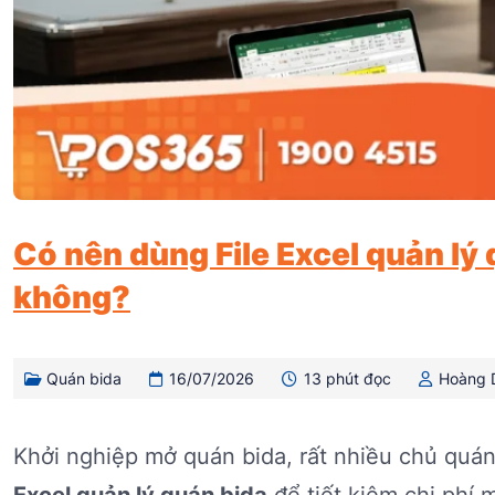
Có nên dùng File Excel quản lý 
không?
Quán bida
16/07/2026
13 phút đọc
Hoàng 
Khởi nghiệp mở quán bida, rất nhiều chủ quá
Excel quản lý quán bida
để tiết kiệm chi phí