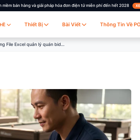
n mềm bán hàng và giải pháp hóa đơn điện tử miễn phí đến hết 2028
XE
Thiết Bị
Bài Viết
Thông Tin Về P
HỀ
Có nên dùng File Excel quản lý quán bida tính tiền tự động không?