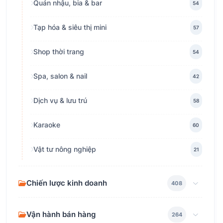
Quán nhậu, bia & bar
54
Tạp hóa & siêu thị mini
57
Shop thời trang
54
Spa, salon & nail
42
Dịch vụ & lưu trú
58
Karaoke
60
Vật tư nông nghiệp
21
Chiến lược kinh doanh
408
Vận hành bán hàng
264