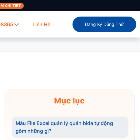
M CHI TIẾT
OS365
Liên Hệ
Đăng Ký Dùng Thử
Mục lục
Mẫu File Excel quản lý quán bida tự động
gồm những gì?