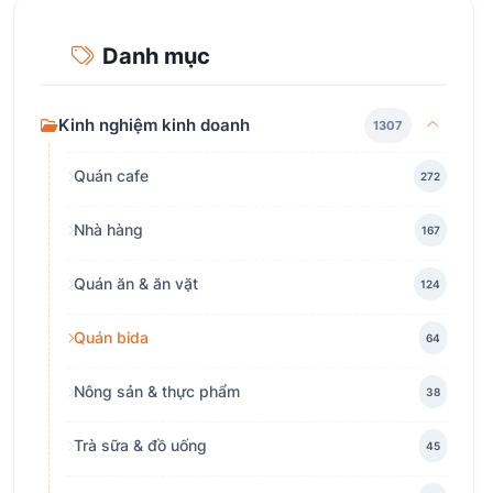
Danh mục
Kinh nghiệm kinh doanh
1307
Quán cafe
272
Nhà hàng
167
Quán ăn & ăn vặt
124
Quán bida
64
Nông sản & thực phẩm
38
Trà sữa & đồ uống
45