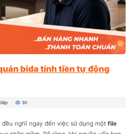
quán bida tính tiền tự động
Diệp
30
n đều nghĩ ngay đến việc sử dụng một
file
 mua phần mềm. Rõ ràng, khi nguồn vốn ban