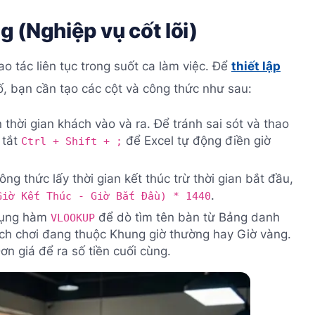
g (Nghiệp vụ cốt lõi)
ao tác liên tục trong suốt ca làm việc. Để
thiết lập
, bạn cần tạo các cột và công thức như sau:
thời gian khách vào và ra. Để tránh sai sót và thao
 tắt
để Excel tự động điền giờ
Ctrl + Shift + ;
ng thức lấy thời gian kết thúc trừ thời gian bắt đầu,
.
Giờ Kết Thúc - Giờ Bắt Đầu) * 1440
ụng hàm
để dò tìm tên bàn từ Bảng danh
VLOOKUP
ch chơi đang thuộc Khung giờ thường hay Giờ vàng.
ơn giá để ra số tiền cuối cùng.