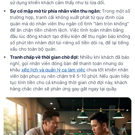
sử dụng khiến khách cảm thấy như bị lừa dối.
Sự cố mập mờ từ phía nhân viên thu ngân:
Trong một số
trường hợp, tranh cãi không xuất phát từ quy định của
quán mà do nhân viên thu ngân cố tình "làm tròn khống"
để ăn chặn tiền chênh lệch. Việc tính toán nhẩm bằng
đầu lúc đông khách tạo điều kiện để thu ngân báo khống
số phút lên nhằm đút túi riêng số tiền dôi ra, để lại tiếng
xấu cho toàn bộ quán.
Tranh chấp về thời gian chờ đợi:
Nhiều khi khách đã báo
nghỉ, gọi nhân viên đóng bàn để thanh toán nhưng do
khâu
xếp lịch và quản lý ca làm việc
chưa tốt khiến nhân
viên bận phục vụ nên chậm trễ 5-10 phút. Nếu quán tiếp
tục tính tiền cho cả khoảng thời gian chờ đợi này, khách
hàng chắc chắn sẽ phản ứng gay gắt ngay tại quầy.