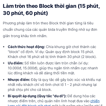
Làm tròn theo Block thời gian (15 phút,
30 phút, 60 phút)
Phương pháp làm tròn theo Block thời gian từng là tiêu
chuẩn chung của các quán bida truyền thống nhờ sự đơn
giản trong khâu tính nhẩm.
Cách thức hoạt động:
Chia khung giờ chơi thành các
"block" cố định. Ví dụ: Quán quy định block 15 phút.
Khách chơi 16 phút sẽ bị tính thành 30 phút (2 block).
Ưu điểm:
Số tiền luôn được làm tròn chẵn (ví dụ:
10.000đ, 15.000đ), giúp thu ngân tính nhẩm cực nhanh
lúc đông khách và dễ dàng thối tiền mặt.
Nhược điểm:
Đây là quy tắc dễ gây bức xúc và khiếu nại
nhất nếu khách chỉ vô tình chơi lố 1 - 2 phút nhưng lại
phải chịu phí cho cả block.
Bí quyết áp dụng (Quy tắc "du di"):
Để dung hòa các
nhược điểm trên, chủ quán nên linh hoạt đưa vào
chiến
lược cài đặt block giờ chơi
một luật ngầm như "miễn phí 5