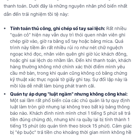
thanh toán. Dưới đây là những nguyên nhân phổ biến nhất
dẫn đến trải nghiệm tồi tệ này:
Tính toán thủ công, ghi chép sổ tay sai lệch:
Rất nhiều
"quán cỏ" hiện nay vẫn duy trì thói quen nhân viên ghi
chép giờ vào, giờ ra bằng sổ tay hoặc bảng mica. Quá
trình này tiềm ẩn rất nhiều rủi ro như nét chữ nguệch
ngoạc khó đọc, nhân viên quên ghi giờ lúc khách đông,
hoặc ghi sai lệch do nhầm lẫn. Đến khi thanh toán, khách
hàng thường không nhớ chính xác thời điểm mình yêu
cầu mở bàn, trong khi quán cũng không có bằng chứng
kỹ thuật xác thực ngoài tờ giấy ghi tay. Sự đối lập này là
mồi lửa dễ nhất làm bùng phát tranh cãi.
Quán tự áp dụng "luật ngầm" nhưng không công khai:
Một sai lầm rất phổ biến của các chủ quán là tự quy định
luật làm tròn giờ nhưng lại không treo bất kỳ bảng thông
báo nào. Khách đinh ninh mình chơi 1 tiếng 5 phút sẽ trả
tiền đúng chừng đó, nhưng khi ra quầy lại bị tính thành 1
tiếng 15 phút (do quán tính theo block 15 phút). Cảm giác
bị "ép buộc" trả tiền cho khoảng thời gian mình không hề