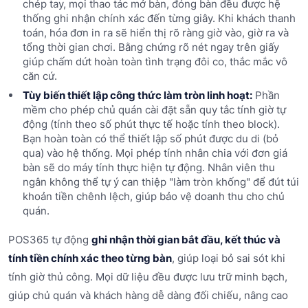
chép tay, mọi thao tác mở bàn, đóng bàn đều được hệ
thống ghi nhận chính xác đến từng giây. Khi khách thanh
toán, hóa đơn in ra sẽ hiển thị rõ ràng giờ vào, giờ ra và
tổng thời gian chơi. Bằng chứng rõ nét ngay trên giấy
giúp chấm dứt hoàn toàn tình trạng đôi co, thắc mắc vô
căn cứ.
Tùy biến thiết lập công thức làm tròn linh hoạt:
Phần
mềm cho phép chủ quán cài đặt sẵn quy tắc tính giờ tự
động (tính theo số phút thực tế hoặc tính theo block).
Bạn hoàn toàn có thể thiết lập số phút được du di (bỏ
qua) vào hệ thống. Mọi phép tính nhân chia với đơn giá
bàn sẽ do máy tính thực hiện tự động. Nhân viên thu
ngân không thể tự ý can thiệp "làm tròn khống" để đút túi
khoản tiền chênh lệch, giúp bảo vệ doanh thu cho chủ
quán.
POS365 tự động
ghi nhận thời gian bắt đầu, kết thúc và
tính tiền chính xác theo từng bàn
, giúp loại bỏ sai sót khi
tính giờ thủ công. Mọi dữ liệu đều được lưu trữ minh bạch,
giúp chủ quán và khách hàng dễ dàng đối chiếu, nâng cao