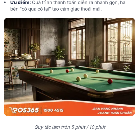
Ưu điểm:
Quá trình thanh toán diễn ra nhanh gọn, hai
bên "có qua có lại" tạo cảm giác thoải mái.
Quy tắc làm tròn 5 phút / 10 phút