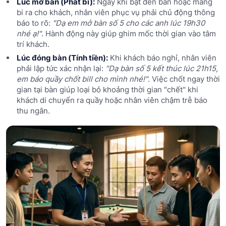
Lúc mở bàn (Phát bi):
Ngay khi bật đèn bàn hoặc mang
bi ra cho khách, nhân viên phục vụ phải chủ động thông
báo to rõ:
"Dạ em mở bàn số 5 cho các anh lúc 19h30
nhé ạ!"
. Hành động này giúp ghim mốc thời gian vào tâm
trí khách.
Lúc đóng bàn (Tính tiền):
Khi khách báo nghỉ, nhân viên
phải lập tức xác nhận lại:
"Dạ bàn số 5 kết thúc lúc 21h15,
em báo quầy chốt bill cho mình nhé!"
. Việc chốt ngay thời
gian tại bàn giúp loại bỏ khoảng thời gian "chết" khi
khách di chuyển ra quầy hoặc nhân viên chậm trễ báo
thu ngân.