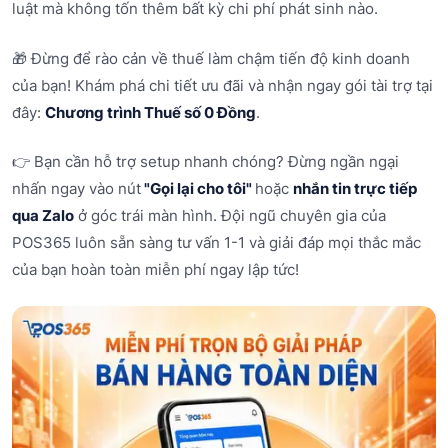
luật mà không tốn thêm bất kỳ chi phí phát sinh nào.
🎁 Đừng để rào cản về thuế làm chậm tiến độ kinh doanh
của bạn! Khám phá chi tiết ưu đãi và nhận ngay gói tài trợ tại
đây:
Chương trình Thuế số 0 Đồng
.
👉 Bạn cần hỗ trợ setup nhanh chóng? Đừng ngần ngại
nhấn ngay vào nút
"Gọi lại cho tôi"
hoặc
nhắn tin trực tiếp
qua Zalo
ở góc trái màn hình. Đội ngũ chuyên gia của
POS365 luôn sẵn sàng tư vấn 1-1 và giải đáp mọi thắc mắc
của bạn hoàn toàn miễn phí ngay lập tức!