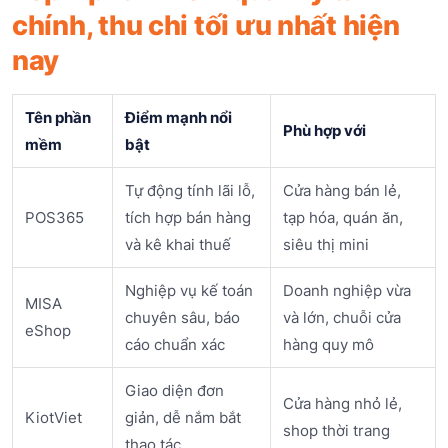
chính, thu chi tối ưu nhất hiện
nay
Tên phần
Điểm mạnh nổi
Phù hợp với
mềm
bật
Tự động tính lãi lỗ,
Cửa hàng bán lẻ,
POS365
tích hợp bán hàng
tạp hóa, quán ăn,
và kê khai thuế
siêu thị mini
Nghiệp vụ kế toán
Doanh nghiệp vừa
MISA
chuyên sâu, báo
và lớn, chuỗi cửa
eShop
cáo chuẩn xác
hàng quy mô
Giao diện đơn
Cửa hàng nhỏ lẻ,
KiotViet
giản, dễ nắm bắt
shop thời trang
thao tác