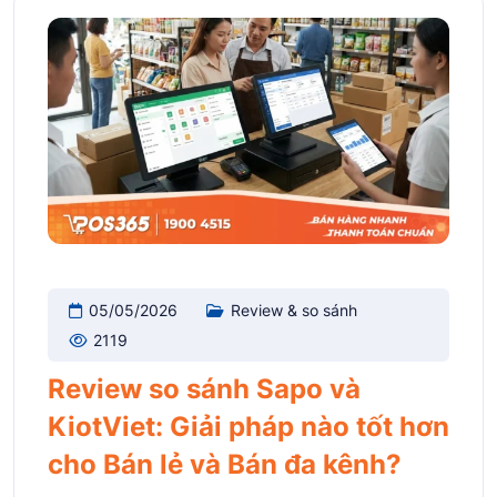
05/05/2026
Review & so sánh
2119
Review so sánh Sapo và
KiotViet: Giải pháp nào tốt hơn
cho Bán lẻ và Bán đa kênh?