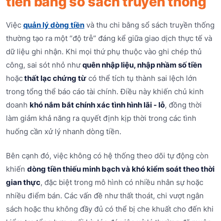
tiền bằng sổ sách truyền thống
Việc
quản lý dòng tiền
và thu chi bằng sổ sách truyền thống
thường tạo ra một “độ trễ” đáng kể giữa giao dịch thực tế và
dữ liệu ghi nhận. Khi mọi thứ phụ thuộc vào ghi chép thủ
công, sai sót nhỏ như
quên nhập liệu, nhập nhầm số tiền
hoặc
thất lạc chứng từ
có thể tích tụ thành sai lệch lớn
trong tổng thể báo cáo tài chính. Điều này khiến chủ kinh
doanh
khó nắm bắt chính xác tình hình lãi - lỗ
, đồng thời
làm giảm khả năng ra quyết định kịp thời trong các tình
huống cần xử lý nhanh dòng tiền.
Bên cạnh đó, việc không có hệ thống theo dõi tự động còn
khiến
dòng tiền thiếu minh bạch và khó kiểm soát theo thời
gian thực
, đặc biệt trong mô hình có nhiều nhân sự hoặc
nhiều điểm bán. Các vấn đề như thất thoát, chi vượt ngân
sách hoặc thu không đầy đủ có thể bị che khuất cho đến khi