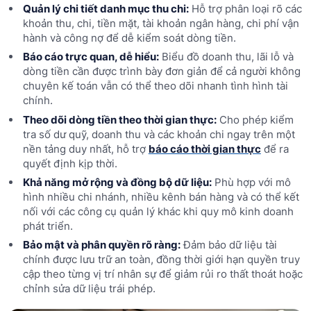
Quản lý chi tiết danh mục thu chi:
Hỗ trợ phân loại rõ các
khoản thu, chi, tiền mặt, tài khoản ngân hàng, chi phí vận
hành và công nợ để dễ kiểm soát dòng tiền.
Báo cáo trực quan, dễ hiểu:
Biểu đồ doanh thu, lãi lỗ và
dòng tiền cần được trình bày đơn giản để cả người không
chuyên kế toán vẫn có thể theo dõi nhanh tình hình tài
chính.
Theo dõi dòng tiền theo thời gian thực:
Cho phép kiểm
tra số dư quỹ, doanh thu và các khoản chi ngay trên một
nền tảng duy nhất, hỗ trợ
báo cáo thời gian thực
để ra
quyết định kịp thời.
Khả năng mở rộng và đồng bộ dữ liệu:
Phù hợp với mô
hình nhiều chi nhánh, nhiều kênh bán hàng và có thể kết
nối với các công cụ quản lý khác khi quy mô kinh doanh
phát triển.
Bảo mật và phân quyền rõ ràng:
Đảm bảo dữ liệu tài
chính được lưu trữ an toàn, đồng thời giới hạn quyền truy
cập theo từng vị trí nhân sự để giảm rủi ro thất thoát hoặc
chỉnh sửa dữ liệu trái phép.