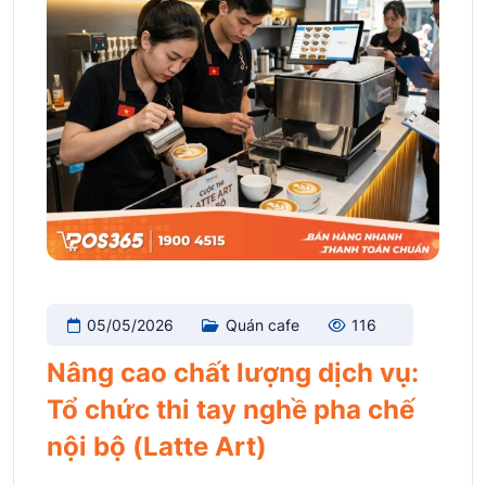
05/05/2026
Quán cafe
116
Nâng cao chất lượng dịch vụ:
Tổ chức thi tay nghề pha chế
nội bộ (Latte Art)