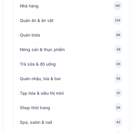
Nhà hàng
167
Quán ăn & ăn vặt
124
Quán bida
64
Nông sản & thực phẩm
38
Trà sữa & đồ uống
45
Quán nhậu, bia & bar
54
Tạp hóa & siêu thị mini
57
Shop thời trang
54
Spa, salon & nail
42