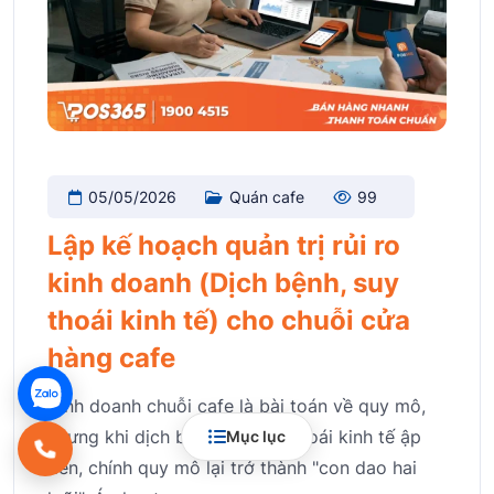
05/05/2026
Quán cafe
99
Lập kế hoạch quản trị rủi ro
kinh doanh (Dịch bệnh, suy
thoái kinh tế) cho chuỗi cửa
hàng cafe
Kinh doanh chuỗi cafe là bài toán về quy mô,
nhưng khi dịch bệnh hay suy thoái kinh tế ập
Mục lục
đến, chính quy mô lại trở thành "con dao hai