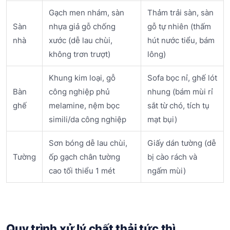
Gạch men nhám, sàn
Thảm trải sàn, sàn
Sàn
nhựa giả gỗ chống
gỗ tự nhiên (thấm
nhà
xước (dễ lau chùi,
hút nước tiểu, bám
không trơn trượt)
lông)
Khung kim loại, gỗ
Sofa bọc nỉ, ghế lót
Bàn
công nghiệp phủ
nhung (bám mùi rỉ
ghế
melamine, nệm bọc
sắt từ chó, tích tụ
simili/da công nghiệp
mạt bụi)
Sơn bóng dễ lau chùi,
Giấy dán tường (dễ
Tường
ốp gạch chân tường
bị cào rách và
cao tối thiểu 1 mét
ngấm mùi)
Quy trình xử lý chất thải tức thì