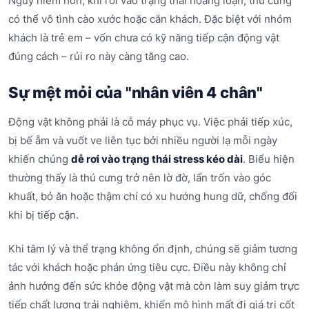
Nguy hiểm hơn, khi rơi vào trạng thái hoảng loạn, thú cưng
có thể vô tình cào xước hoặc cắn khách. Đặc biệt với nhóm
khách là trẻ em – vốn chưa có kỹ năng tiếp cận động vật
đúng cách – rủi ro này càng tăng cao.
Sự mệt mỏi của "nhân viên 4 chân"
Động vật không phải là cỗ máy phục vụ. Việc phải tiếp xúc,
bị bế ẵm và vuốt ve liên tục bởi nhiều người lạ mỗi ngày
khiến chúng
dễ rơi vào trạng thái stress kéo dài
. Biểu hiện
thường thấy là thú cưng trở nên lờ đờ, lẩn trốn vào góc
khuất, bỏ ăn hoặc thậm chí có xu hướng hung dữ, chống đối
khi bị tiếp cận.
Khi tâm lý và thể trạng không ổn định, chúng sẽ giảm tương
tác với khách hoặc phản ứng tiêu cực. Điều này không chỉ
ảnh hưởng đến sức khỏe động vật mà còn làm suy giảm trực
tiếp chất lượng trải nghiệm, khiến mô hình mất đi giá trị cốt