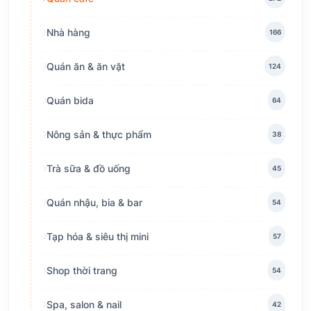
Nhà hàng
166
Quán ăn & ăn vặt
124
Quán bida
64
Nông sản & thực phẩm
38
Trà sữa & đồ uống
45
Quán nhậu, bia & bar
54
Tạp hóa & siêu thị mini
57
Shop thời trang
54
Spa, salon & nail
42