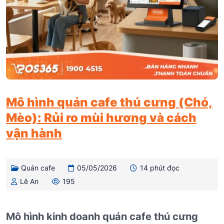
Mô hình quán cafe thú cưng (Chó,
Mèo): Rủi ro mùi hương và cách
vận hành
Quán cafe
05/05/2026
14 phút đọc
Lê An
195
Mô hình kinh doanh quán cafe thú cưng