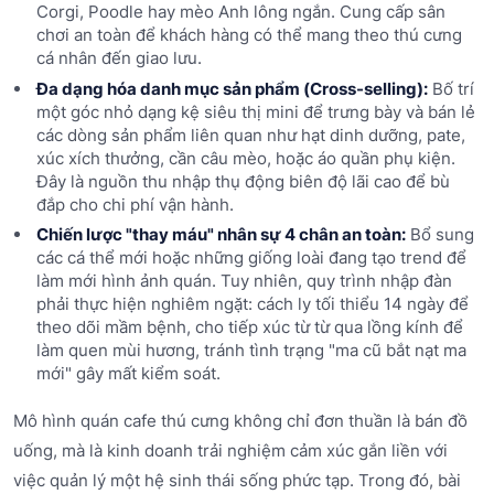
Corgi, Poodle hay mèo Anh lông ngắn. Cung cấp sân
chơi an toàn để khách hàng có thể mang theo thú cưng
cá nhân đến giao lưu.
Đa dạng hóa danh mục sản phẩm (Cross-selling):
Bố trí
một góc nhỏ dạng kệ siêu thị mini để trưng bày và bán lẻ
các dòng sản phẩm liên quan như hạt dinh dưỡng, pate,
xúc xích thưởng, cần câu mèo, hoặc áo quần phụ kiện.
Đây là nguồn thu nhập thụ động biên độ lãi cao để bù
đắp cho chi phí vận hành.
Chiến lược "thay máu" nhân sự 4 chân an toàn:
Bổ sung
các cá thể mới hoặc những giống loài đang tạo trend để
làm mới hình ảnh quán. Tuy nhiên, quy trình nhập đàn
phải thực hiện nghiêm ngặt: cách ly tối thiểu 14 ngày để
theo dõi mầm bệnh, cho tiếp xúc từ từ qua lồng kính để
làm quen mùi hương, tránh tình trạng "ma cũ bắt nạt ma
mới" gây mất kiểm soát.
Mô hình quán cafe thú cưng không chỉ đơn thuần là bán đồ
uống, mà là kinh doanh trải nghiệm cảm xúc gắn liền với
việc quản lý một hệ sinh thái sống phức tạp. Trong đó, bài