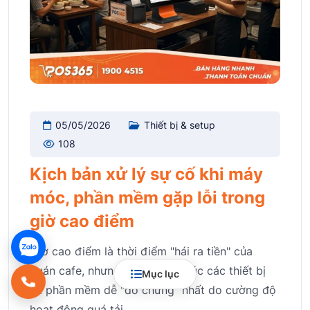
05/05/2026
Thiết bị & setup
108
Kịch bản xử lý sự cố khi máy
móc, phần mềm gặp lỗi trong
giờ cao điểm
Giờ cao điểm là thời điểm "hái ra tiền" của
quán cafe, nhưng đây cũng là lúc các thiết bị
Mục lục
và phần mềm dễ "dở chứng" nhất do cường độ
hoạt động quá tải.