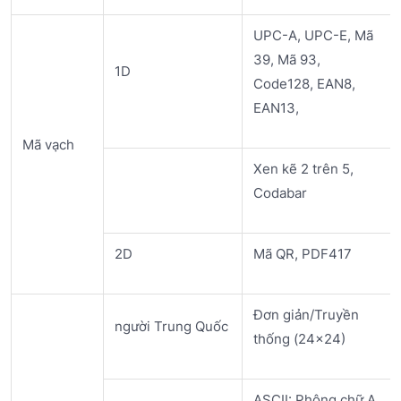
UPC-A, UPC-E, Mã
39, Mã 93,
1D
Code128, EAN8,
EAN13,
Mã vạch
Xen kẽ 2 trên 5,
Codabar
2D
Mã QR, PDF417
Đơn giản/Truyền
người Trung Quốc
thống (24×24)
ASCII: Phông chữ A