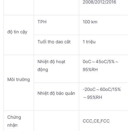
2008/2012/2016
TPH
100 km
độ tin cậy
Tuổi thọ dao cắt
1 triệu
Nhiệt độ hoạt
0oC～45oC/5%～
động
95%RH
Môi trường
-20oC～60oC/15%
Nhiệt độ bảo quản
～95%RH
Chứng
CCC,CE,FCC
nhận