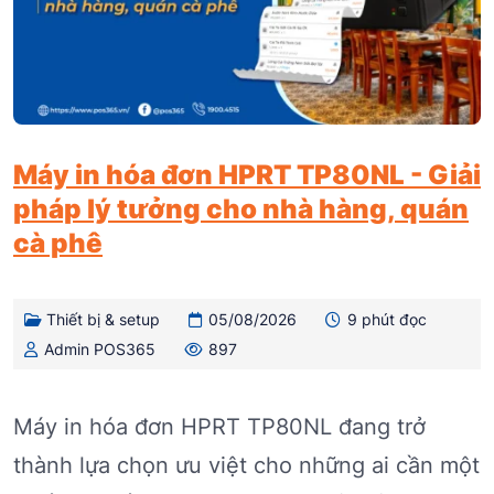
Máy in hóa đơn HPRT TP80NL - Giải
pháp lý tưởng cho nhà hàng, quán
cà phê
Thiết bị & setup
05/08/2026
9 phút đọc
Admin POS365
897
Máy in hóa đơn HPRT TP80NL đang trở
thành lựa chọn ưu việt cho những ai cần một