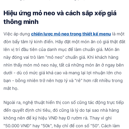
Hiệu ứng mỏ neo và cách sắp xếp giá
thông minh
Việc áp dụng
chiến lược mỏ neo trong thiết kế menu
là một
đòn bẩy tâm lý kinh điển. Hãy đặt một món ăn có giá thật đắt
lên vị trí đầu tiên của danh mục để làm chuẩn giá. Món ăn
này đóng vai trò làm "mỏ neo" chuẩn giá. Khi khách hàng
nhìn thấy món mỏ neo này, tất cả những món ăn ở ngay bên
dưới - dù có mức giá khá cao và mang lại lợi nhuận lớn cho
bạn - bỗng nhiên trở nên hợp lý và "rẻ" hơn rất nhiều trong
mắt họ.
Ngoài ra, nghệ thuật hiển thị con số cũng tác động trực tiếp
đến quyết định chi tiêu, đó cũng là lý do tại sao nhà hàng
không nên để ký hiệu VNĐ hay Đ rườm rà. Thay vì ghi
"50.000 VNĐ" hay "50k", hãy chỉ để con số "50". Cách làm