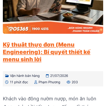
Kỹ thuật thực đơn (Menu
Engineering): Bí quyết thiết kế
menu sinh lời
Vận hành bán hàng
21/07/2026
11 phút đọc
Phạm Phương
203
Khách vào đông nườm nượp, món ăn luôn