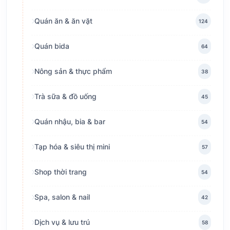
Quán ăn & ăn vặt
124
Quán bida
64
Nông sản & thực phẩm
38
Trà sữa & đồ uống
45
Quán nhậu, bia & bar
54
Tạp hóa & siêu thị mini
57
Shop thời trang
54
Spa, salon & nail
42
Dịch vụ & lưu trú
58