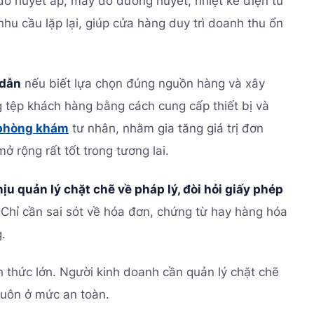
 đo huyết áp, máy đo đường huyết, nhiệt kế điện tử
hu cầu lặp lại, giúp cửa hàng duy trì doanh thu ổn
 dẫn
nếu biết lựa chọn đúng nguồn hàng và xây
 tệp khách hàng bằng cách cung cấp thiết bị và
 phòng khám
tư nhân, nhằm gia tăng giá trị đơn
 rộng rất tốt trong tương lai.
ịu quản lý chặt chẽ về pháp lý, đòi hỏi giấy phép
 Chỉ cần sai sót về hóa đơn, chứng từ hay hàng hóa
.
h thức lớn. Người kinh doanh cần quản lý chặt chẽ
luôn ở mức an toàn.