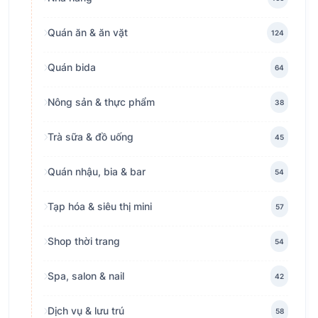
Quán ăn & ăn vặt
124
Quán bida
64
Nông sản & thực phẩm
38
Trà sữa & đồ uống
45
Quán nhậu, bia & bar
54
Tạp hóa & siêu thị mini
57
Shop thời trang
54
Spa, salon & nail
42
Dịch vụ & lưu trú
58