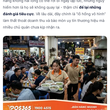
hàng không hài lòng có thể rời đi ngay lập tức, nhưng nguy
hiểm hơn là họ sẽ không quay lại - thậm chí
để lại những
đánh giá tiêu cực
. Về lâu dài, đây chính là “lỗ hổng vô hình”
làm thất thoát doanh thu và bào mòn uy tín thương hiệu mà
nhiều chủ quán chưa kịp nhận ra.