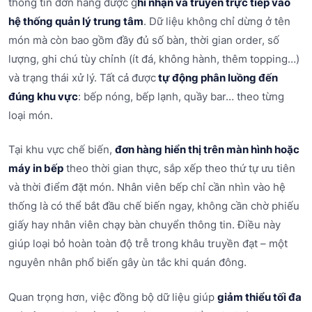
thông tin đơn hàng được g
hi nhận và truyền trực tiếp vào
hệ thống quản lý trung tâm
. Dữ liệu không chỉ dừng ở tên
món mà còn bao gồm đầy đủ số bàn, thời gian order, số
lượng, ghi chú tùy chỉnh (ít đá, không hành, thêm topping…)
và trạng thái xử lý. Tất cả được
tự động phân luồng đến
đúng khu vực
: bếp nóng, bếp lạnh, quầy bar… theo từng
loại món.
Tại khu vực chế biến,
đơn hàng hiển thị trên màn hình hoặc
máy in bếp
theo thời gian thực, sắp xếp theo thứ tự ưu tiên
và thời điểm đặt món. Nhân viên bếp chỉ cần nhìn vào hệ
thống là có thể bắt đầu chế biến ngay, không cần chờ phiếu
giấy hay nhân viên chạy bàn chuyển thông tin. Điều này
giúp loại bỏ hoàn toàn độ trễ trong khâu truyền đạt – một
nguyên nhân phổ biến gây ùn tắc khi quán đông.
Quan trọng hơn, việc đồng bộ dữ liệu giúp
giảm thiểu tối đa