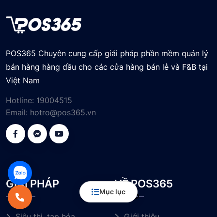
POS365 Chuyên cung cấp giải pháp phần mềm quản lý
bán hàng hàng đầu cho các cửa hàng bán lẻ và F&B tại
Việt Nam
Hotline:
19004515
Email:
hotro@pos365.vn
GIẢI PHÁP
VỀ POS365
Mục lục
Siêu thị, tạp hóa
Giới thiệu