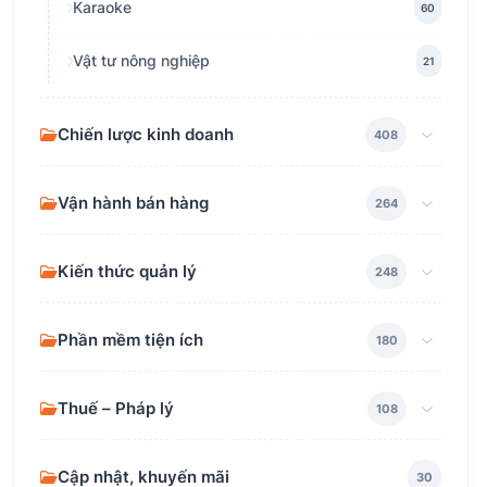
Karaoke
60
Vật tư nông nghiệp
21
Chiến lược kinh doanh
408
Vận hành bán hàng
264
Kiến thức quản lý
248
Phần mềm tiện ích
180
Thuế – Pháp lý
108
Cập nhật, khuyến mãi
30