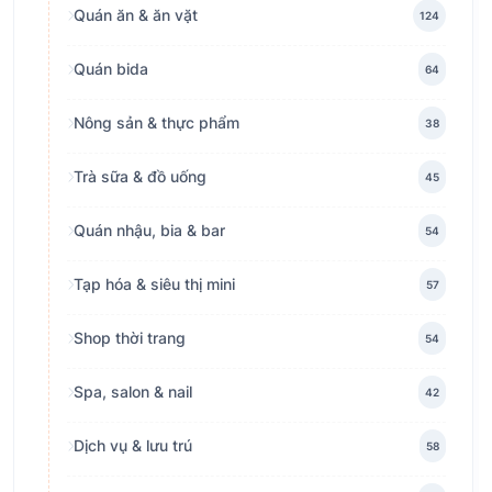
Quán ăn & ăn vặt
124
Quán bida
64
Nông sản & thực phẩm
38
Trà sữa & đồ uống
45
Quán nhậu, bia & bar
54
Tạp hóa & siêu thị mini
57
Shop thời trang
54
Spa, salon & nail
42
Dịch vụ & lưu trú
58