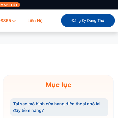
M CHI TIẾT
OS365
Liên Hệ
Đăng Ký Dùng Thử
Mục lục
Tại sao mô hình cửa hàng điện thoại nhỏ lại
đầy tiềm năng?