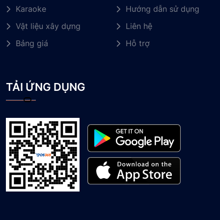
Karaoke
Hướng dẫn sử dụng
Vật liệu xây dựng
Liên hệ
Bảng giá
Hỗ trợ
TẢI ỨNG DỤNG