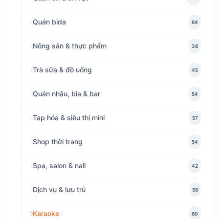
Quán bida
64
Nông sản & thực phẩm
38
Trà sữa & đồ uống
45
Quán nhậu, bia & bar
54
Tạp hóa & siêu thị mini
57
Shop thời trang
54
Spa, salon & nail
42
Dịch vụ & lưu trú
58
Karaoke
60