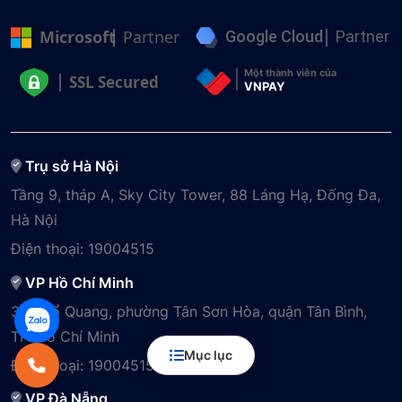
Microsoft
Partner
Google Cloud
Partner
Một thành viên của
SSL Secured
VNPAY
Trụ sở Hà Nội
Tầng 9, tháp A, Sky City Tower, 88 Láng Hạ, Đống Đa,
Hà Nội
Điện thoại:
19004515
VP Hồ Chí Minh
3A Phổ Quang, phường Tân Sơn Hòa, quận Tân Bình,
TP. Hồ Chí Minh
Mục lục
Điện thoại:
19004515
VP Đà Nẵng