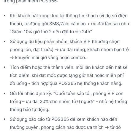
trong phần mềm POS365:
Khi khách hát xong: lưu lại thông tin khách (ví dụ số điện
thoại), tự động gửi SMS/Zalo cảm ơn + ưu đãi lần sau như
“Giảm 10% giờ thứ 2 nếu đặt trước 24h”.
Sử dụng dữ liệu phân nhóm: khách VIP (thường chọn
phòng lớn, đặt trước) → ưu đãi riêng; khách nhóm bạn trẻ
→ khuyến mãi giờ vàng hoặc combo.
Tích điểm hoặc thẻ thành viên: mỗi lần khách đến hát sẽ
tích điểm, khi đạt mốc được tặng giờ hát hoặc miễn phí
đồ uống - tích hợp qua POS365 hệ thống khách hàng.
Gửi lời nhắc định kỳ: “Cuối tuần sắp tới, phòng VIP còn
trống – ưu đãi 20% cho nhóm từ 6 người” - nhờ hệ thống
thông báo tự động.
Sử dụng báo cáo từ POS365 để xem khách nào đến
thường xuyên, phong cách nào được ưa thích → từ đó