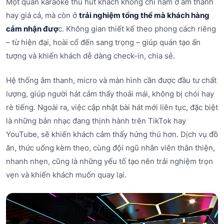
Một quán karaoke thu hút khách không chỉ nằm ở âm thanh
hay giá cả, mà còn ở
trải nghiệm tổng thể mà khách hàng
cảm nhận đượ
c. Không gian thiết kế theo phong cách riêng
– từ hiện đại, hoài cổ đến sang trọng – giúp quán tạo ấn
tượng và khiến khách dễ dàng check-in, chia sẻ.
Hệ thống âm thanh, micro và màn hình cần được đầu tư chất
lượng, giúp người hát cảm thấy thoải mái, không bị chói hay
rè tiếng. Ngoài ra, việc cập nhật bài hát mới liên tục, đặc biệt
là những bản nhạc đang thịnh hành trên TikTok hay
YouTube, sẽ khiến khách cảm thấy hứng thú hơn. Dịch vụ đồ
ăn, thức uống kèm theo, cùng đội ngũ nhân viên thân thiện,
nhanh nhẹn, cũng là những yếu tố tạo nên trải nghiệm trọn
vẹn và khiến khách muốn quay lại.