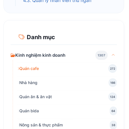
4.3. Quản lý nhân viên thu ngân
Danh mục
Kinh nghiệm kinh doanh
1307
Quán cafe
272
Nhà hàng
166
Quán ăn & ăn vặt
124
Quán bida
64
Nông sản & thực phẩm
38