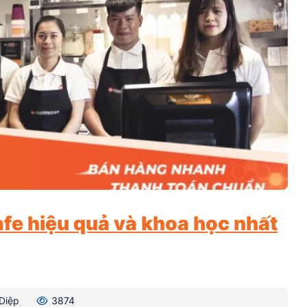
fe hiệu quả và khoa học nhất
Diệp
3874