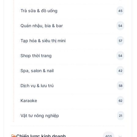
Trà sữa & đồ uống
45
Quán nhậu, bia & bar
54
Tạp hóa & siêu thị mini
57
Shop thời trang
54
Spa, salon & nail
42
Dịch vụ & lưu trú
58
Karaoke
62
Vật tư nông nghiệp
21
Chiến lược kinh doanh
405