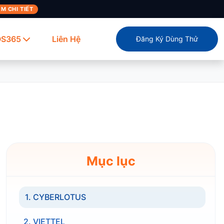
M CHI TIẾT
OS365
Liên Hệ
Đăng Ký Dùng Thử
Mục lục
1. CYBERLOTUS
2. VIETTEL