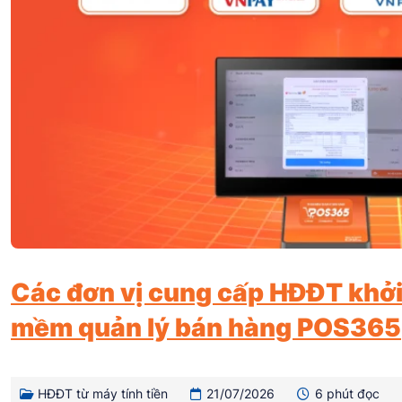
Các đơn vị cung cấp HĐĐT khởi 
mềm quản lý bán hàng POS365
HĐĐT từ máy tính tiền
21/07/2026
6 phút đọc