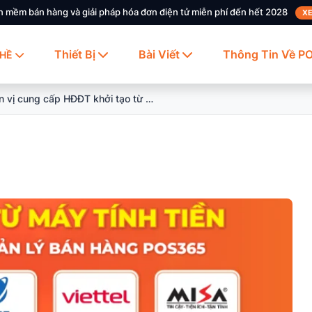
n mềm bán hàng và giải pháp hóa đơn điện tử miễn phí đến hết 2028
XE
Thiết Bị
Bài Viết
Thông Tin Về P
HỀ
Các đơn vị cung cấp HĐĐT khởi tạo từ máy tính tiền cho phần mềm quản lý bán hàng POS365