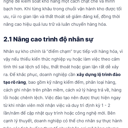
nghệ để kiểm soát kho hàng một cách chặt chẽ và minh
bạch hơn. Khi từng khâu trong chuỗi vận hành kho được tối
ưu, rủi ro gian lận và thất thoát sẽ giảm đáng kể, đồng thời
nâng cao hiệu quả lưu trữ và luân chuyển hàng hóa.
2.1 Nâng cao trình độ nhân sự
Nhân sự kho chính là “điểm chạm” trực tiếp với hàng hóa, vì
vậy nếu thiếu kiến thức nghiệp vụ hoặc làm việc theo cảm
tính thì sai lệch số liệu, thất thoát hoặc gian lận rất dễ xảy
ra. Để khắc phục, doanh nghiệp cần
xây dựng lộ trình đào
tạo rõ ràng
, bao gồm kỹ năng kiểm đếm, phân loại hàng,
cách ghi nhận trên phần mềm, cách xử lý hàng trả về, hàng
lỗi hoặc chênh lệch. Việc đào tạo nên được thực hiện ngay
từ khi nhân viên mới nhận việc và duy trì định kỳ 1 - 2
lần/năm để cập nhật quy trình hoặc công nghệ mới. Bên
cạnh lý thuyết, doanh nghiệp có thể cho nhân sự thực hành