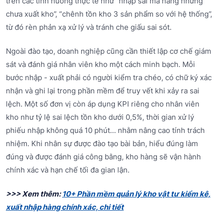
trên các tình huống thực tế như “nhập sai mã hàng nhưng
chưa xuất kho”, “chênh tồn kho 3 sản phẩm so với hệ thống”,
từ đó rèn phản xạ xử lý và tránh che giấu sai sót.
Ngoài đào tạo, doanh nghiệp cũng cần thiết lập cơ chế giám
sát và đánh giá nhân viên kho một cách minh bạch. Mỗi
bước nhập - xuất phải có người kiểm tra chéo, có chữ ký xác
nhận và ghi lại trong phần mềm để truy vết khi xảy ra sai
lệch. Một số đơn vị còn áp dụng KPI riêng cho nhân viên
kho như tỷ lệ sai lệch tồn kho dưới 0,5%, thời gian xử lý
phiếu nhập không quá 10 phút… nhằm nâng cao tính trách
nhiệm. Khi nhân sự được đào tạo bài bản, hiểu đúng làm
đúng và được đánh giá công bằng, kho hàng sẽ vận hành
chính xác và hạn chế tối đa gian lận.
>>> Xem thêm:
10+ Phần mềm quản lý kho vật tư kiểm kê,
xuất nhập hàng chính xác, chi tiết