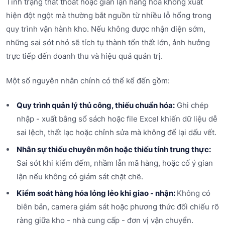
Tình trạng thất thoát hoặc gian lận hàng hóa không xuất
hiện đột ngột mà thường bắt nguồn từ nhiều lỗ hổng trong
quy trình vận hành kho. Nếu không được nhận diện sớm,
những sai sót nhỏ sẽ tích tụ thành tổn thất lớn, ảnh hưởng
trực tiếp đến doanh thu và hiệu quả quản trị.
Một số nguyên nhân chính có thể kể đến gồm:
Quy trình quản lý thủ công, thiếu chuẩn hóa:
Ghi chép
nhập - xuất bằng sổ sách hoặc file Excel khiến dữ liệu dễ
sai lệch, thất lạc hoặc chỉnh sửa mà không để lại dấu vết.
Nhân sự thiếu chuyên môn hoặc thiếu tính trung thực:
Sai sót khi kiểm đếm, nhầm lẫn mã hàng, hoặc cố ý gian
lận nếu không có giám sát chặt chẽ.
Kiểm soát hàng hóa lỏng lẻo khi giao - nhận:
Không có
biên bản, camera giám sát hoặc phương thức đối chiếu rõ
ràng giữa kho - nhà cung cấp - đơn vị vận chuyển.