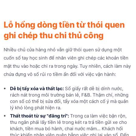
Lỗ hổng dòng tiền từ thói quen
ghi chép thu chi thủ công
Nhiều chủ cửa hàng nhỏ vẫn giữ thói quen sử dụng một
cuốn sổ tay học sinh để nhân viên ghi chép các khoản tiền
mặt thu vào hoặc chi ra trong ngày. Tuy nhiên, cách làm này
chứa đựng vô số rủi ro tiềm ẩn đối với việc vận hành:
Dễ bị tẩy xóa và thất lạc:
Sổ giấy rất dễ bị dính nước,
rách nát trong môi trường bán lẻ, F&B. Thậm chí, những
con số có thể bị sửa đổi, tẩy xóa một cách cố ý mà quản
lý khó lòng phát hiện ra.
Thất thoát từ sự "đãng trí":
Trong ca làm việc bận rộn,
thu ngân phải lấy tiền lẻ trong két ra trả tiền gửi xe cho
khách, tiền mua bó hành, chai nước mắm... Khách hối
thúc khiến nhân viên quên bẵng việc ghi lại vào sổ. Đến