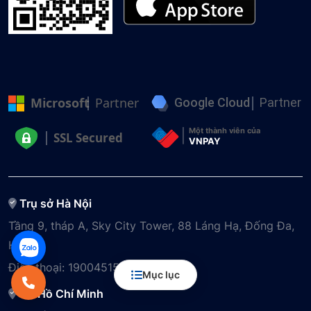
Microsoft
Partner
Google Cloud
Partner
Một thành viên của
SSL Secured
VNPAY
Trụ sở Hà Nội
Tầng 9, tháp A, Sky City Tower, 88 Láng Hạ, Đống Đa,
Hà Nội
Điện thoại:
19004515
Mục lục
VP Hồ Chí Minh