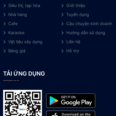
Siêu thị, tạp hóa
Giới thiệu
Nhà hàng
Tuyển dụng
Cafe
Câu chuyện kinh doanh
Karaoke
Hướng dẫn sử dụng
Vật liệu xây dựng
Liên hệ
Bảng giá
Hỗ trợ
TẢI ỨNG DỤNG