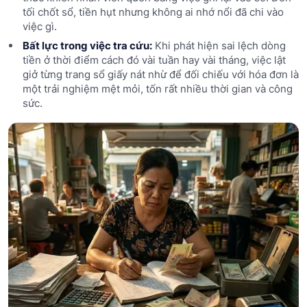
tối chốt sổ, tiền hụt nhưng không ai nhớ nổi đã chi vào
việc gì.
Bất lực trong việc tra cứu:
Khi phát hiện sai lệch dòng
tiền ở thời điểm cách đó vài tuần hay vài tháng, việc lật
giở từng trang sổ giấy nát nhừ để đối chiếu với hóa đơn là
một trải nghiệm mệt mỏi, tốn rất nhiều thời gian và công
sức.