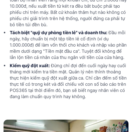
10.000đ, nếu xuất tiền từ két ra đều bắt buộc phải tạo
phiếu chi trên máy. Bất cứ khoản thâm hụt nào không có
phiếu chi giải trình trên hệ thống, người đứng ca phải tự
bỏ tiền túi đền bù.
Tách biệt "quỹ dự phòng tiền lẻ" và doanh thu:
Đầu mỗi
ngày, hãy chuẩn bị một tệp tiền lẻ cố định (ví dụ
1.000.000đ) để làm vốn thối cho khách và nhập vào phần
mềm dưới dạng "Tiền mặt đầu ca". Tuyệt đối không để
lẫn lộn tiền cá nhân của thu ngân với tiền của cửa hàng.
Kiểm quỹ đột xuất:
Đừng chỉ đợi đến cuối ngày hay cuối
tháng mới kiểm tra tiền mặt. Quản lý nên thỉnh thoảng
thực hiện kiểm quỹ đột xuất giữa ca. Chỉ cần đếm số tiền
thực tế có trong két và đối chiếu với con số báo cáo trên
POS365 tại thời điểm đó, bạn sẽ biết ngay nhân viên có
đang làm chuẩn quy trình hay không.