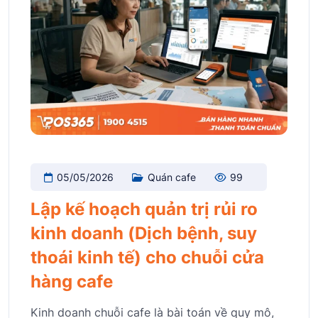
05/05/2026
Quán cafe
99
Lập kế hoạch quản trị rủi ro
kinh doanh (Dịch bệnh, suy
thoái kinh tế) cho chuỗi cửa
hàng cafe
Kinh doanh chuỗi cafe là bài toán về quy mô,