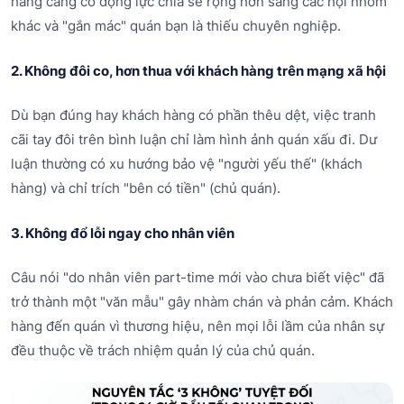
hàng càng có động lực chia sẻ rộng hơn sang các hội nhóm
khác và "gắn mác" quán bạn là thiếu chuyên nghiệp.
2. Không đôi co, hơn thua với khách hàng trên mạng xã hội
Dù bạn đúng hay khách hàng có phần thêu dệt, việc tranh
cãi tay đôi trên bình luận chỉ làm hình ảnh quán xấu đi. Dư
luận thường có xu hướng bảo vệ "người yếu thế" (khách
hàng) và chỉ trích "bên có tiền" (chủ quán).
3. Không đổ lỗi ngay cho nhân viên
Câu nói "do nhân viên part-time mới vào chưa biết việc" đã
trở thành một "văn mẫu" gây nhàm chán và phản cảm. Khách
hàng đến quán vì thương hiệu, nên mọi lỗi lầm của nhân sự
đều thuộc về trách nhiệm quản lý của chủ quán.