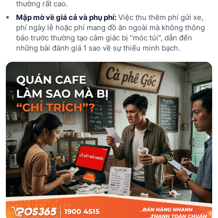
thường rất cao.
Mập mờ về giá cả và phụ phí:
Việc thu thêm phí gửi xe,
phí ngày lễ hoặc phí mang đồ ăn ngoài mà không thông
báo trước thường tạo cảm giác bị "móc túi", dẫn đến
những bài đánh giá 1 sao về sự thiếu minh bạch.