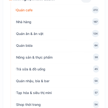
Quán cafe
272
Nhà hàng
167
Quán ăn & ăn vặt
124
Quán bida
64
Nông sản & thực phẩm
38
Trà sữa & đồ uống
45
Quán nhậu, bia & bar
54
Tạp hóa & siêu thị mini
57
Shop thời trang
54