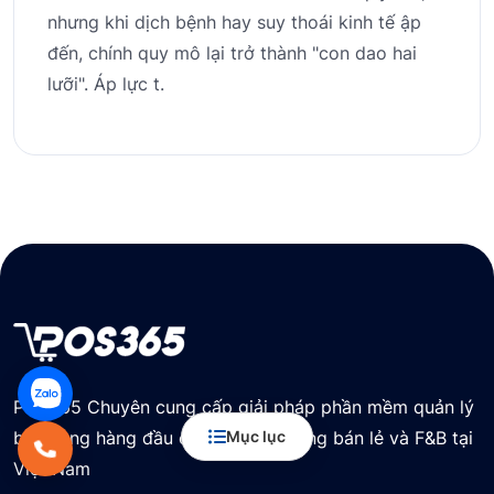
nhưng khi dịch bệnh hay suy thoái kinh tế ập
đến, chính quy mô lại trở thành "con dao hai
lưỡi". Áp lực t.
POS365 Chuyên cung cấp giải pháp phần mềm quản lý
bán hàng hàng đầu cho các cửa hàng bán lẻ và F&B tại
Mục lục
Việt Nam