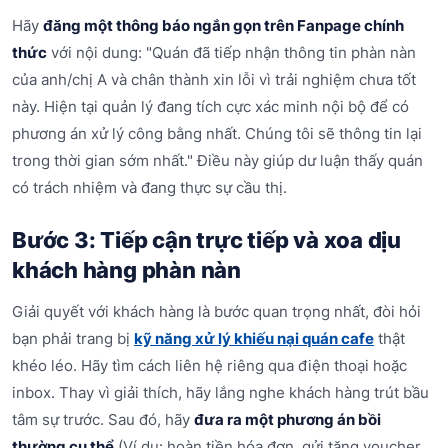
Hãy
đăng một thông báo ngắn gọn trên Fanpage chính
thức
với nội dung: "Quán đã tiếp nhận thông tin phàn nàn
của anh/chị A và chân thành xin lỗi vì trải nghiệm chưa tốt
này. Hiện tại quản lý đang tích cực xác minh nội bộ để có
phương án xử lý công bằng nhất. Chúng tôi sẽ thông tin lại
trong thời gian sớm nhất." Điều này giúp dư luận thấy quán
có trách nhiệm và đang thực sự cầu thị.
Bước 3: Tiếp cận trực tiếp và xoa dịu
khách hàng phàn nàn
Giải quyết với khách hàng là bước quan trọng nhất, đòi hỏi
bạn phải trang bị
kỹ năng xử lý khiếu nại quán cafe
thật
khéo léo. Hãy tìm cách liên hệ riêng qua điện thoại hoặc
inbox. Thay vì giải thích, hãy lắng nghe khách hàng trút bầu
tâm sự trước. Sau đó, hãy
đưa ra một phương án bồi
thường cụ thể
(Ví dụ: hoàn tiền hóa đơn, gửi tặng voucher