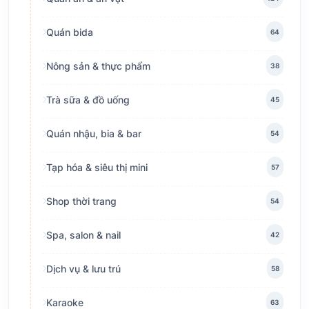
Quán bida
64
Nông sản & thực phẩm
38
Trà sữa & đồ uống
45
Quán nhậu, bia & bar
54
Tạp hóa & siêu thị mini
57
Shop thời trang
54
Spa, salon & nail
42
Dịch vụ & lưu trú
58
Karaoke
63