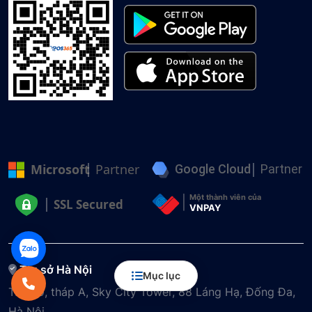
Microsoft
Partner
Google Cloud
Partner
Một thành viên của
SSL Secured
VNPAY
Trụ sở Hà Nội
Mục lục
Tầng 9, tháp A, Sky City Tower, 88 Láng Hạ, Đống Đa,
Hà Nội