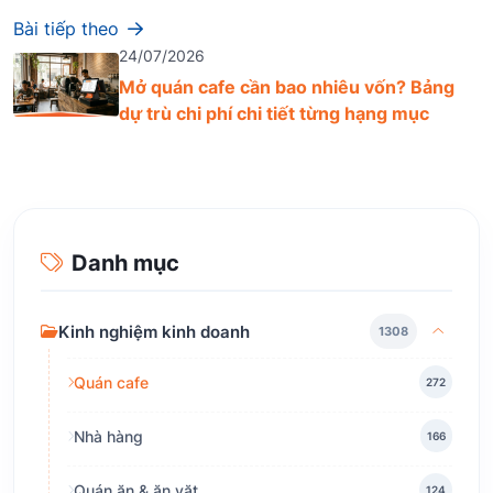
Bài tiếp theo
24/07/2026
Mở quán cafe cần bao nhiêu vốn? Bảng
dự trù chi phí chi tiết từng hạng mục
Danh mục
Kinh nghiệm kinh doanh
1308
Quán cafe
272
Nhà hàng
166
Quán ăn & ăn vặt
124