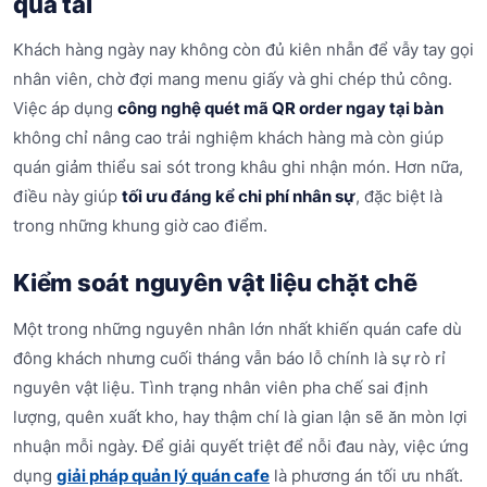
quá tải
Khách hàng ngày nay không còn đủ kiên nhẫn để vẫy tay gọi
nhân viên, chờ đợi mang menu giấy và ghi chép thủ công.
Việc áp dụng
công nghệ quét mã QR order ngay tại bàn
không chỉ nâng cao trải nghiệm khách hàng mà còn giúp
quán giảm thiểu sai sót trong khâu ghi nhận món. Hơn nữa,
điều này giúp
tối ưu đáng kể chi phí nhân sự
, đặc biệt là
trong những khung giờ cao điểm.
Kiểm soát nguyên vật liệu chặt chẽ
Một trong những nguyên nhân lớn nhất khiến quán cafe dù
đông khách nhưng cuối tháng vẫn báo lỗ chính là sự rò rỉ
nguyên vật liệu. Tình trạng nhân viên pha chế sai định
lượng, quên xuất kho, hay thậm chí là gian lận sẽ ăn mòn lợi
nhuận mỗi ngày. Để giải quyết triệt để nỗi đau này, việc ứng
dụng
giải pháp quản lý quán cafe
là phương án tối ưu nhất.