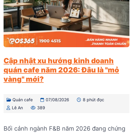
Cập nhật xu hướng kinh doanh
quán cafe năm 2026: Đâu là "mỏ
vàng" mới?
Quán cafe
07/08/2026
8 phút đọc
Lê An
389
Bối cảnh ngành F&B năm 2026 đang chứng