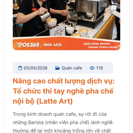
05/05/2026
Quán cafe
118
Nâng cao chất lượng dịch vụ:
Tổ chức thi tay nghề pha chế
nội bộ (Latte Art)
Trong kinh doanh quán cafe, sự rời đi của
những Barista (nhân viên pha chế) lành nghề
thường để lại một khoảng trống lớn về chất