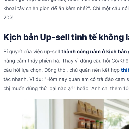
khoai tây chiên giòn để ăn kèm nhé?". Chỉ một câu nói 
20%.
Kịch bản Up-sell tinh tế không
Bí quyết của việc up-sell
thành công nằm ở kịch bản 
hàng cảm thấy phiền hà. Thay vì dùng câu hỏi Có/Khô
câu hỏi lựa chọn. Đồng thời, chủ quán nên kết hợp
thi
tác nhanh. Ví dụ: "Hôm nay quán em có trà đào cam sả
chị muốn dùng thử loại nào ạ?" hoặc "Anh chị thêm 10 