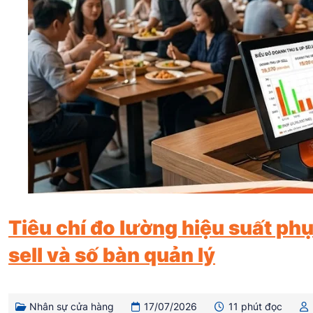
Tiêu chí đo lường hiệu suất ph
sell và số bàn quản lý
Nhân sự cửa hàng
17/07/2026
11 phút đọc