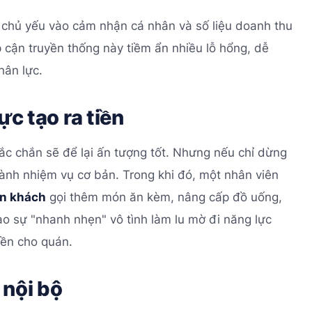
 chủ yếu vào cảm nhận cá nhân và số liệu doanh thu
iếp cận truyền thống này tiềm ẩn nhiều lỗ hổng, dễ
hân lực.
ực tạo ra tiền
hắc chắn sẽ để lại ấn tượng tốt. Nhưng nếu chỉ dừng
hành nhiệm vụ cơ bản. Trong khi đó, một nhân viên
ấn khách
gọi thêm món ăn kèm, nâng cấp đồ uống,
vào sự "nhanh nhẹn" vô tình làm lu mờ đi năng lực
iền cho quán.
 nội bộ