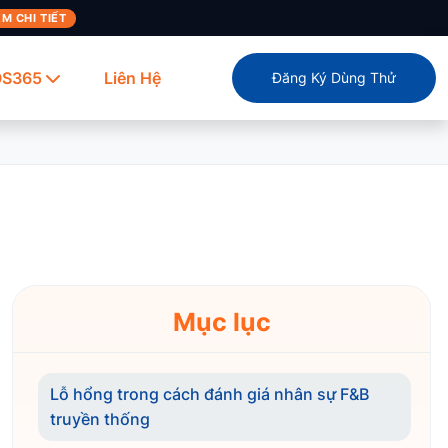
M CHI TIẾT
OS365
Liên Hệ
Đăng Ký Dùng Thử
Mục lục
Lỗ hổng trong cách đánh giá nhân sự F&B
truyền thống