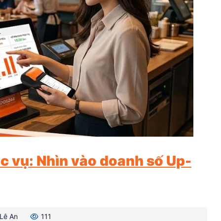
ục vụ: Nhìn vào doanh số Up-
Lê An
111