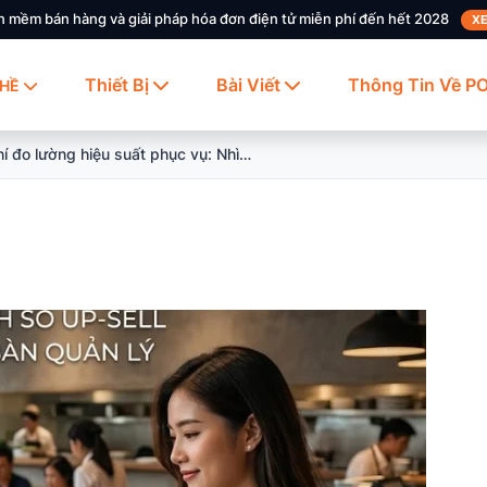
n mềm bán hàng và giải pháp hóa đơn điện tử miễn phí đến hết 2028
XE
Thiết Bị
Bài Viết
Thông Tin Về P
HỀ
Tiêu chí đo lường hiệu suất phục vụ: Nhìn vào doanh số Up-sell và số bàn quản lý