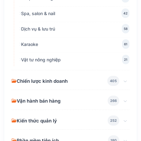
Spa, salon & nail
42
Dịch vụ & lưu trú
58
Karaoke
61
Vật tư nông nghiệp
21
Chiến lược kinh doanh
405
Vận hành bán hàng
266
Kiến thức quản lý
252
Phần mềm tiện ích
180