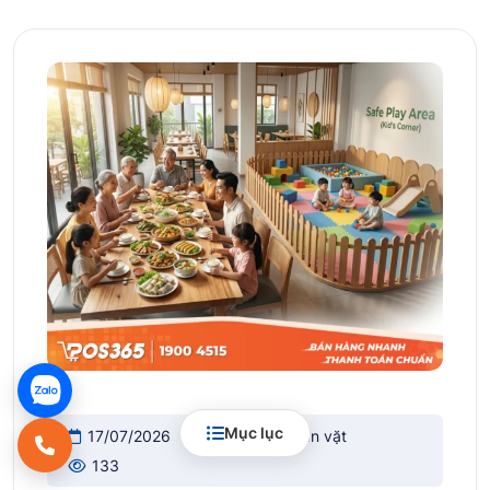
Mục lục
17/07/2026
Quán ăn & ăn vặt
133