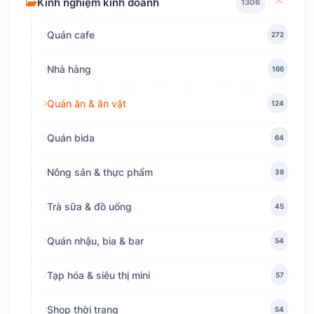
Kinh nghiệm kinh doanh
1306
Quán cafe
272
Nhà hàng
166
Quán ăn & ăn vặt
124
Quán bida
64
Nông sản & thực phẩm
38
Trà sữa & đồ uống
45
Quán nhậu, bia & bar
54
Tạp hóa & siêu thị mini
57
Shop thời trang
54