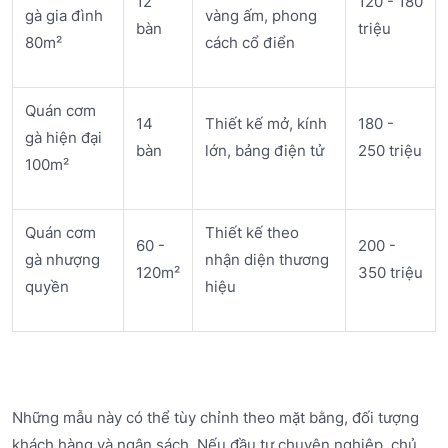
12
120 - 180
gà gia đình
vàng ấm, phong
bàn
triệu
80m²
cách cổ điển
Quán cơm
14
Thiết kế mở, kính
180 -
gà hiện đại
bàn
lớn, bảng điện tử
250 triệu
100m²
Quán cơm
Thiết kế theo
60 -
200 -
gà nhượng
nhận diện thương
120m²
350 triệu
quyền
hiệu
Những mẫu này có thể tùy chỉnh theo mặt bằng, đối tượng
khách hàng và ngân sách. Nếu đầu tư chuyên nghiệp, chủ