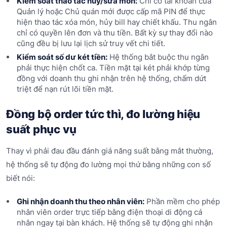
Kiểm soát thao tác hủy/sửa món:
Chỉ có tài khoản của
Quản lý hoặc Chủ quán mới được cấp mã PIN để thực
hiện thao tác xóa món, hủy bill hay chiết khấu. Thu ngân
chỉ có quyền lên đơn và thu tiền. Bất kỳ sự thay đổi nào
cũng đều bị lưu lại lịch sử truy vết chi tiết.
Kiểm soát số dư két tiền:
Hệ thống bắt buộc thu ngân
phải thực hiện chốt ca. Tiền mặt tại két phải khớp từng
đồng với doanh thu ghi nhận trên hệ thống, chấm dứt
triệt để nạn rút lõi tiền mặt.
Đồng bộ order tức thì, đo lường hiệu
suất phục vụ
Thay vì phải đau đầu đánh giá năng suất bằng mắt thường,
hệ thống sẽ tự động đo lường mọi thứ bằng những con số
biết nói:
Ghi nhận doanh thu theo nhân viên:
Phần mềm cho phép
nhân viên order trực tiếp bằng điện thoại di động cá
nhân ngay tại bàn khách. Hệ thống sẽ tự động ghi nhận