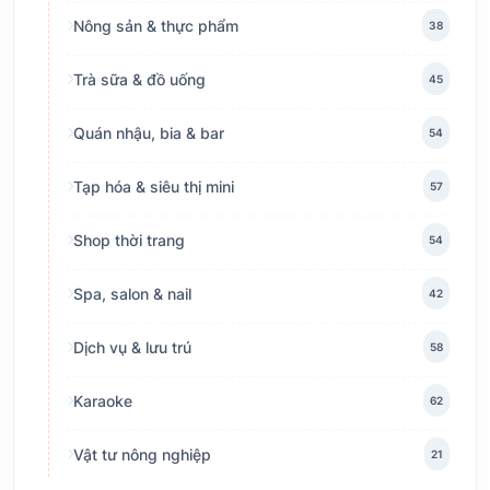
Nông sản & thực phẩm
38
Trà sữa & đồ uống
45
Quán nhậu, bia & bar
54
Tạp hóa & siêu thị mini
57
Shop thời trang
54
Spa, salon & nail
42
Dịch vụ & lưu trú
58
Karaoke
62
Vật tư nông nghiệp
21