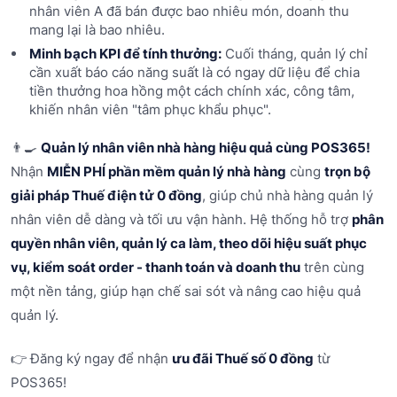
nhân viên A đã bán được bao nhiêu món, doanh thu
mang lại là bao nhiêu.
Minh bạch KPI
để tính thưởng:
Cuối tháng, quản lý chỉ
cần xuất báo cáo năng suất là có ngay dữ liệu để chia
tiền thưởng hoa hồng một cách chính xác, công tâm,
khiến nhân viên "tâm phục khẩu phục".
👨‍🍳
Quản lý nhân viên nhà hàng hiệu quả cùng POS365!
Nhận
MIỄN PHÍ phần mềm quản lý nhà hàng
cùng
trọn bộ
giải pháp Thuế điện tử 0 đồng
, giúp chủ nhà hàng quản lý
nhân viên dễ dàng và tối ưu vận hành. Hệ thống hỗ trợ
phân
quyền nhân viên, quản lý ca làm, theo dõi hiệu suất phục
vụ, kiểm soát order - thanh toán và doanh thu
trên cùng
một nền tảng, giúp hạn chế sai sót và nâng cao hiệu quả
quản lý.
👉 Đăng ký ngay để nhận
ưu đãi Thuế số 0 đồng
từ
POS365!