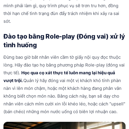
mình phải làm gì, quy trình phục vụ sẽ trơn tru hơn, đồng
thời hạn chế tình trạng đùn đẩy trách nhiệm khi xảy ra sai
sót.
Đào tạo bằng Role-play (Đóng vai) xử lý
tình huống
Đừng bao giờ bắt nhân viên cầm tờ giấy nội quy đọc thuộc
lòng. Hãy đào tạo họ bằng phương pháp Role-play (đóng vai
thực tế).
Học qua cọ xát thực tế luôn mang lại hiệu quả
vượt trội.
Quản lý hãy đóng vai một vị khách khó tính phàn
nàn vì lên món chậm, hoặc một khách hàng đang phân vân
không biết chọn món nào. Bằng cách này, bạn sẽ dạy cho
nhân viên cách mỉm cười xin lỗi khéo léo, hoặc cách "upsell"
(bán chéo) những món nước uống có biên lợi nhuận cao.