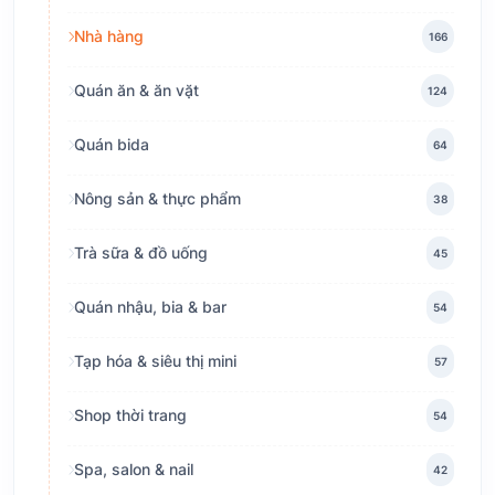
Nhà hàng
166
Quán ăn & ăn vặt
124
Quán bida
64
Nông sản & thực phẩm
38
Trà sữa & đồ uống
45
Quán nhậu, bia & bar
54
Tạp hóa & siêu thị mini
57
Shop thời trang
54
Spa, salon & nail
42