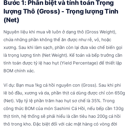
Bước 1: Phân biệt và tính toán Trọng
lượng Thô (Gross) - Trọng lượng Tinh
(Net)
Nguyên liệu khi mua về luôn ở dạng thô (Gross Weight),
chứa những phần không thể ăn được như rễ, vỏ, hoặc
xương. Sau khi làm sạch, phần còn lại đưa vào chế biến gọi
là trọng lượng tinh (Net Weight). Kế toán và bếp trưởng cần
tính toán được tỷ lệ hao hụt (Yield Percentage) để thiết lập
BOM chính xác.
Ví dụ: Bạn mua 1kg cá hồi nguyên con (Gross). Sau khi phi
lê bỏ đầu, xương và da, phần thịt cá dùng được chỉ còn 650g
(Net). Vậy tỷ lệ phần trăm hao hụt sơ chế là 35%. Trong
công thức BOM của món Sashimi Cá Hồi, nếu bếp cần 130g
thịt tinh, hệ thống sẽ phải hiểu là cần tiêu hao 200g cá hồi
thô trong kho. Đặc biệt đối với các mặt hàng có vòng đời