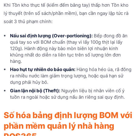
Khi Tồn kho thực tế (kiểm đếm bằng tay) thấp hơn Tồn kho
lý thuyết (trên sổ sách/phần mềm), bạn cần ngay lập tức rà
soát 3 thủ phạm chính:
Nấu sai định lượng (Over-portioning):
Bếp đong đồ ăn
quá tay so với BOM chuẩn (thay vì lấy 100g thịt lại lấy
120g). Hành động này bào mòn biên lợi nhuận kinh
khủng nhất do diễn ra liên tục trên số lượng lớn đơn
hàng.
Hao hụt tự nhiên do bảo quản:
Hàng hóa héo úa, rã đông
ra nhiều nước làm giảm trọng lượng, hoặc quá hạn sử
dụng phải hủy bỏ.
Gian lận nội bộ (Theft):
Nguyên liệu bị nhân viên cố ý
tuồn ra ngoài hoặc sử dụng nấu ăn riêng sai quy định.
Số hóa bảng định lượng BOM với
phần mềm quản lý nhà hàng