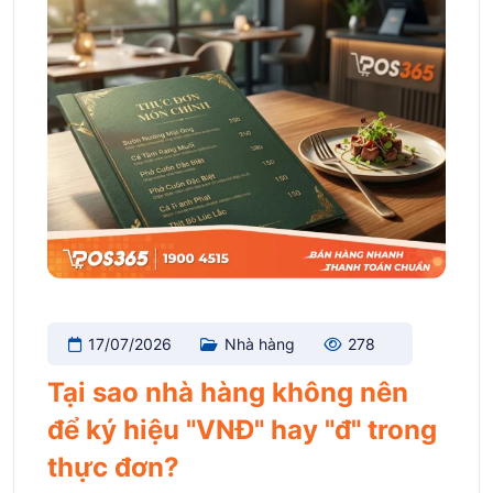
17/07/2026
Nhà hàng
278
Tại sao nhà hàng không nên
để ký hiệu "VNĐ" hay "đ" trong
thực đơn?