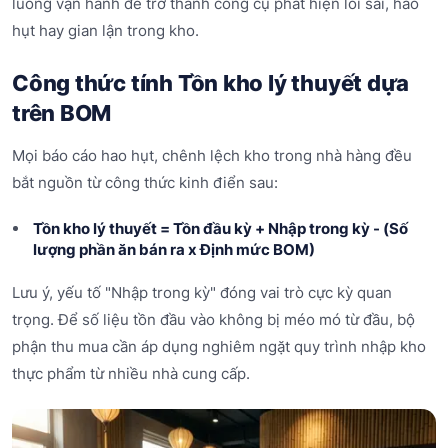
luồng vận hành để trở thành công cụ phát hiện lỗi sai, hao
hụt hay gian lận trong kho.
Công thức tính Tồn kho lý thuyết dựa
trên BOM
Mọi báo cáo hao hụt, chênh lệch kho trong nhà hàng đều
bắt nguồn từ công thức kinh điển sau:
Tồn kho lý thuyết = Tồn đầu kỳ + Nhập trong kỳ - (Số
lượng phần ăn bán ra x Định mức BOM)
Lưu ý, yếu tố "Nhập trong kỳ" đóng vai trò cực kỳ quan
trọng. Để số liệu tồn đầu vào không bị méo mó từ đầu, bộ
phận thu mua cần áp dụng nghiêm ngặt quy trình nhập kho
thực phẩm từ nhiều nhà cung cấp.