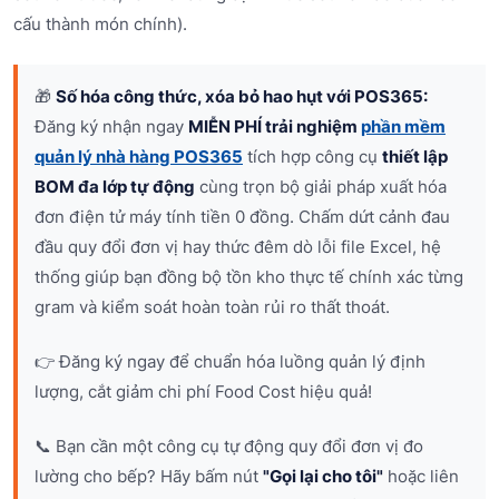
cấu thành món chính).
🎁
Số hóa công thức, xóa bỏ hao hụt với POS365:
Đăng ký nhận ngay
MIỄN PHÍ trải nghiệm
phần mềm
quản lý nhà hàng POS365
tích hợp công cụ
thiết lập
BOM đa lớp tự động
cùng trọn bộ giải pháp xuất hóa
đơn điện tử máy tính tiền 0 đồng. Chấm dứt cảnh đau
đầu quy đổi đơn vị hay thức đêm dò lỗi file Excel, hệ
thống giúp bạn đồng bộ tồn kho thực tế chính xác từng
gram và kiểm soát hoàn toàn rủi ro thất thoát.
👉 Đăng ký ngay để chuẩn hóa luồng quản lý định
lượng, cắt giảm chi phí Food Cost hiệu quả!
📞 Bạn cần một công cụ tự động quy đổi đơn vị đo
lường cho bếp? Hãy bấm nút
"Gọi lại cho tôi"
hoặc liên