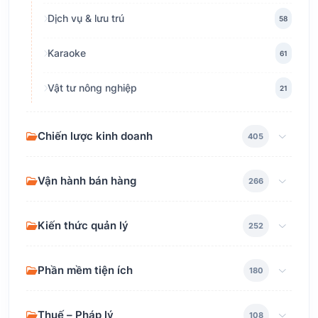
Dịch vụ & lưu trú
58
Karaoke
61
Vật tư nông nghiệp
21
Chiến lược kinh doanh
405
Vận hành bán hàng
266
Kiến thức quản lý
252
Phần mềm tiện ích
180
Thuế – Pháp lý
108