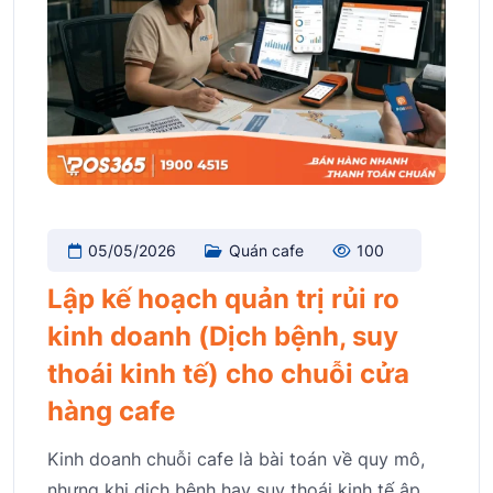
05/05/2026
Quán cafe
100
Lập kế hoạch quản trị rủi ro
kinh doanh (Dịch bệnh, suy
thoái kinh tế) cho chuỗi cửa
hàng cafe
Kinh doanh chuỗi cafe là bài toán về quy mô,
nhưng khi dịch bệnh hay suy thoái kinh tế ập