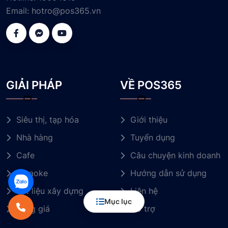
Email:
hotro@pos365.vn
GIẢI PHÁP
VỀ POS365
Siêu thị, tạp hóa
Giới thiệu
Nhà hàng
Tuyển dụng
Cafe
Câu chuyện kinh doanh
Karaoke
Hướng dẫn sử dụng
Vật liệu xây dựng
Liên hệ
Mục lục
Bảng giá
Hỗ trợ