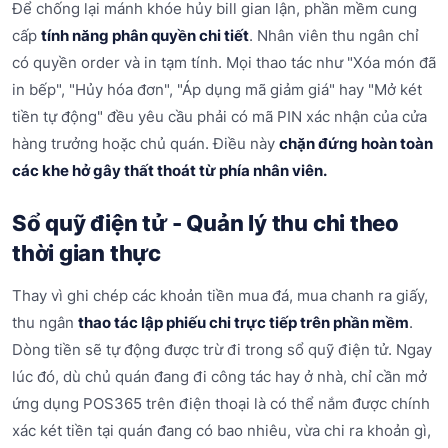
Để chống lại mánh khóe hủy bill gian lận, phần mềm cung
cấp
tính năng phân quyền chi tiết
. Nhân viên thu ngân chỉ
có quyền order và in tạm tính. Mọi thao tác như "Xóa món đã
in bếp", "Hủy hóa đơn", "Áp dụng mã giảm giá" hay "Mở két
tiền tự động" đều yêu cầu phải có mã PIN xác nhận của cửa
hàng trưởng hoặc chủ quán. Điều này
chặn đứng hoàn toàn
các khe hở gây thất thoát từ phía nhân viên.
Sổ quỹ điện tử - Quản lý thu chi theo
thời gian thực
Thay vì ghi chép các khoản tiền mua đá, mua chanh ra giấy,
thu ngân
thao tác lập phiếu chi trực tiếp trên phần mềm
.
Dòng tiền sẽ tự động được trừ đi trong sổ quỹ điện tử. Ngay
lúc đó, dù chủ quán đang đi công tác hay ở nhà, chỉ cần mở
ứng dụng POS365 trên điện thoại là có thể nắm được chính
xác két tiền tại quán đang có bao nhiêu, vừa chi ra khoản gì,