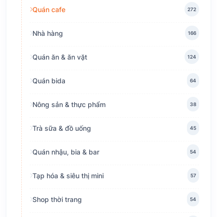
Quán cafe
272
Nhà hàng
166
Quán ăn & ăn vặt
124
Quán bida
64
Nông sản & thực phẩm
38
Trà sữa & đồ uống
45
Quán nhậu, bia & bar
54
Tạp hóa & siêu thị mini
57
Shop thời trang
54