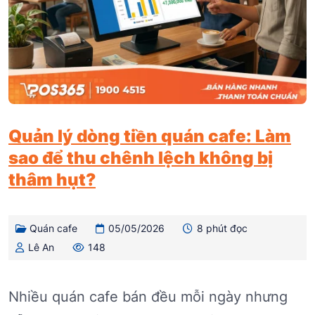
Quản lý dòng tiền quán cafe: Làm
sao để thu chênh lệch không bị
thâm hụt?
Quán cafe
05/05/2026
8 phút đọc
Lê An
148
Nhiều quán cafe bán đều mỗi ngày nhưng