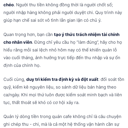
chéo
. Người thu tiền không đồng thời là người chốt sổ;
người nhập hàng không phải người duyệt chi. Quy trình này
giúp hạn chế sai sót vô tình lẫn gian lận có chủ ý.
Quan trọng hơn, bạn cần
tạo ý thức trách nhiệm tài chính
cho nhân viên
. Đừng chỉ yêu cầu họ “làm đúng”, hãy cho họ
hiểu rằng mỗi sai lệch nhỏ hôm nay có thể khiến quán lỗ
vào cuối tháng, ảnh hưởng trực tiếp đến thu nhập và sự ổn
định của chính họ.
Cuối cùng,
duy trì kiểm tra định kỳ và đột xuất
: đối soát tồn
quỹ, kiểm kê nguyên liệu, so sánh dữ liệu bán hàng theo
ca/ngày. Khi mọi thứ luôn được kiểm soát minh bạch và liên
tục, thất thoát sẽ khó có cơ hội xảy ra.
Quản lý dòng tiền trong quán cafe không chỉ là câu chuyện
ghi chép thu - chi, mà là cả một hệ thống vận hành cần sự