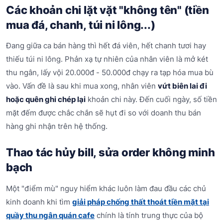
Các khoản chi lặt vặt "không tên" (tiền
mua đá, chanh, túi ni lông...)
Đang giữa ca bán hàng thì hết đá viên, hết chanh tươi hay
thiếu túi ni lông. Phản xạ tự nhiên của nhân viên là mở két
thu ngân, lấy vội 20.000đ - 50.000đ chạy ra tạp hóa mua bù
vào. Vấn đề là sau khi mua xong, nhân viên
vứt biên lai đi
hoặc quên ghi chép lại
khoản chi này. Đến cuối ngày, số tiền
mặt đếm được chắc chắn sẽ hụt đi so với doanh thu bán
hàng ghi nhận trên hệ thống.
Thao tác hủy bill, sửa order không minh
bạch
Một "điểm mù" nguy hiểm khác luôn làm đau đầu các chủ
kinh doanh khi tìm
giải pháp chống thất thoát tiền mặt tại
quầy thu ngân quán cafe
chính là tính trung thực của bộ