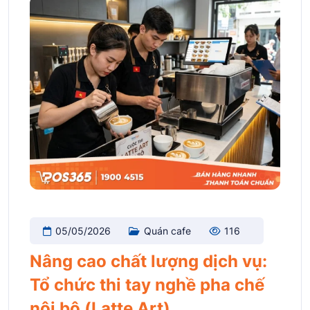
05/05/2026
Quán cafe
116
Nâng cao chất lượng dịch vụ:
Tổ chức thi tay nghề pha chế
nội bộ (Latte Art)