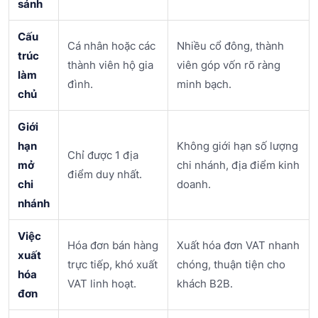
sánh
Cấu
Cá nhân hoặc các
Nhiều cổ đông, thành
trúc
thành viên hộ gia
viên góp vốn rõ ràng
làm
đình.
minh bạch.
chủ
Giới
hạn
Không giới hạn số lượng
Chỉ được 1 địa
mở
chi nhánh, địa điểm kinh
điểm duy nhất.
chi
doanh.
nhánh
Việc
Hóa đơn bán hàng
Xuất hóa đơn VAT nhanh
xuất
trực tiếp, khó xuất
chóng, thuận tiện cho
hóa
VAT linh hoạt.
khách B2B.
đơn