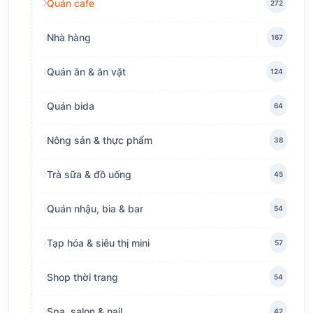
Quán cafe
272
Nhà hàng
167
Quán ăn & ăn vặt
124
Quán bida
64
Nông sản & thực phẩm
38
Trà sữa & đồ uống
45
Quán nhậu, bia & bar
54
Tạp hóa & siêu thị mini
57
Shop thời trang
54
Spa, salon & nail
42