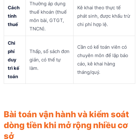
Thường áp dụng
Cách
Kê khai theo thực tế
thuế khoán (thuế
tính
phát sinh, được khấu trừ
môn bài, GTGT,
thuế
chi phí hợp lệ.
TNCN).
Chi
Cần có kế toán viên có
phí
Thấp, sổ sách đơn
chuyên môn để lập báo
duy
giản, có thể tự
cáo, kê khai hàng
trì kế
làm.
tháng/quý.
toán
Bài toán vận hành và kiểm soát
dòng tiền khi mở rộng nhiều cơ
sở