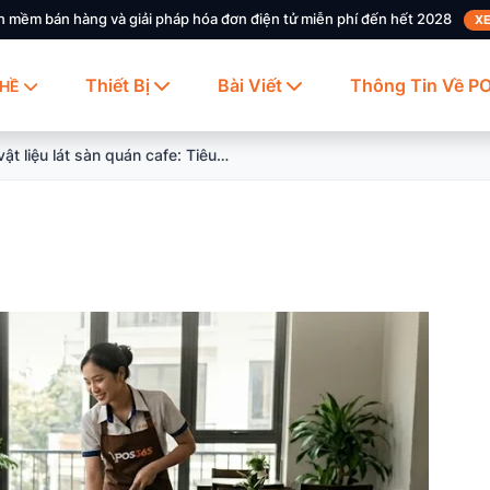
n mềm bán hàng và giải pháp hóa đơn điện tử miễn phí đến hết 2028
XE
Thiết Bị
Bài Viết
Thông Tin Về P
HỀ
Lựa chọn vật liệu lát sàn quán cafe: Tiêu chí chống trơn, dễ lau dọn