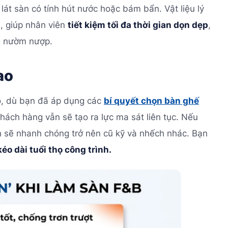
 lát sàn có tính hút nước hoặc bám bẩn. Vật liệu lý
h, giúp nhân viên
tiết kiệm tối đa thời gian dọn dẹp
,
g nườm nượp.
ao
đó, dù bạn đã áp dụng các
bí quyết chọn bàn ghế
hách hàng vẫn sẽ tạo ra lực ma sát liên tục. Nếu
n sẽ nhanh chóng trở nên cũ kỹ và nhếch nhác. Bạn
o dài tuổi thọ công trình.