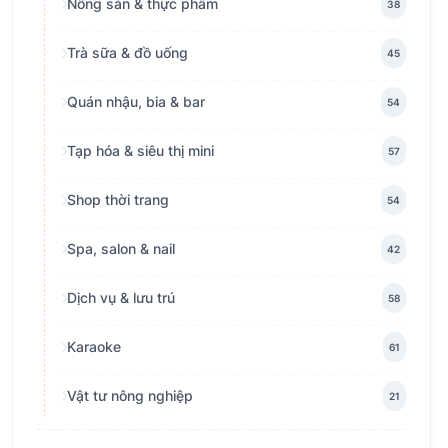
Nông sản & thực phẩm
38
Trà sữa & đồ uống
45
Quán nhậu, bia & bar
54
Tạp hóa & siêu thị mini
57
Shop thời trang
54
Spa, salon & nail
42
Dịch vụ & lưu trú
58
Karaoke
61
Vật tư nông nghiệp
21