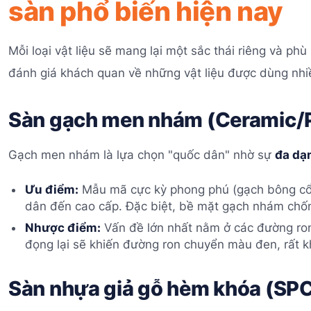
sàn phổ biến hiện nay
Mỗi loại vật liệu sẽ mang lại một sắc thái riêng và ph
đánh giá khách quan về những vật liệu được dùng nhi
Sàn gạch men nhám (Ceramic/P
Gạch men nhám là lựa chọn "quốc dân" nhờ sự
đa dạ
Ưu điểm:
Mẫu mã cực kỳ phong phú (gạch bông cổ đ
dân đến cao cấp. Đặc biệt, bề mặt gạch nhám chống
Nhược điểm:
Vấn đề lớn nhất nằm ở các đường ron
đọng lại sẽ khiến đường ron chuyển màu đen, rất k
Sàn nhựa giả gỗ hèm khóa (SP