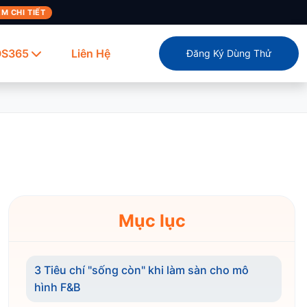
M CHI TIẾT
OS365
Liên Hệ
Đăng Ký Dùng Thử
Mục lục
3 Tiêu chí "sống còn" khi làm sàn cho mô
hình F&B