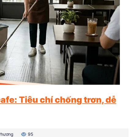
afe: Tiêu chí chống trơn, dễ
Phương
95