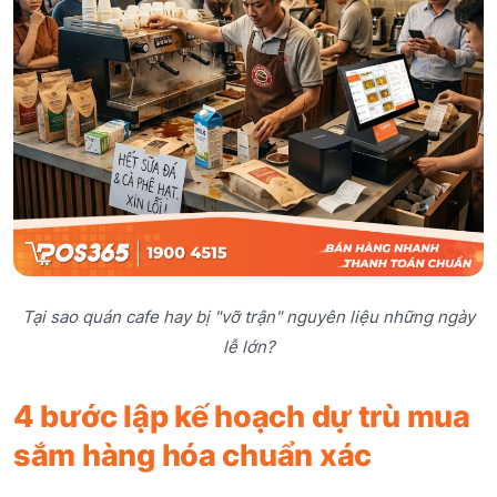
Tại sao quán cafe hay bị "vỡ trận" nguyên liệu những ngày
lễ lớn?
4 bước lập kế hoạch dự trù mua
sắm hàng hóa chuẩn xác