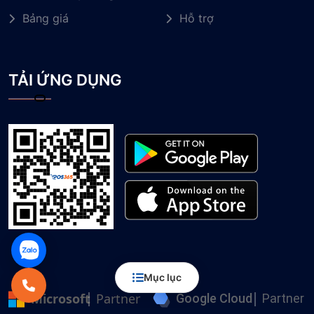
Bảng giá
Hỗ trợ
TẢI ỨNG DỤNG
Mục lục
Microsoft
Partner
Google Cloud
Partner