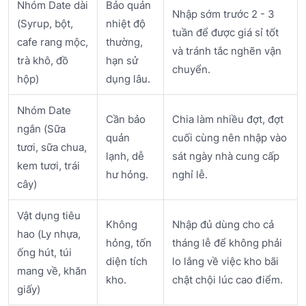
Nhóm Date dài
Bảo quản
Nhập sớm trước 2 - 3
(Syrup, bột,
nhiệt độ
tuần để được giá sỉ tốt
cafe rang mộc,
thường,
và tránh tắc nghẽn vận
trà khô, đồ
hạn sử
chuyển.
hộp)
dụng lâu.
Nhóm Date
Cần bảo
Chia làm nhiều đợt, đợt
ngắn (Sữa
quản
cuối cùng nên nhập vào
tươi, sữa chua,
lạnh, dễ
sát ngày nhà cung cấp
kem tươi, trái
hư hỏng.
nghỉ lễ.
cây)
Vật dụng tiêu
Không
Nhập đủ dùng cho cả
hao (Ly nhựa,
hỏng, tốn
tháng lễ để không phải
ống hút, túi
diện tích
lo lắng về việc kho bãi
mang về, khăn
kho.
chật chội lúc cao điểm.
giấy)