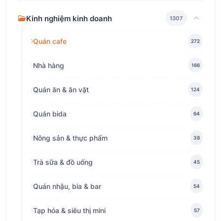
Kinh nghiệm kinh doanh
1307
Quán cafe
272
Nhà hàng
166
Quán ăn & ăn vặt
124
Quán bida
64
Nông sản & thực phẩm
38
Trà sữa & đồ uống
45
Quán nhậu, bia & bar
54
Tạp hóa & siêu thị mini
57