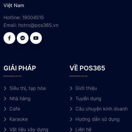
Việt Nam
Hotline:
19004515
Email:
hotro@pos365.vn
GIẢI PHÁP
VỀ POS365
Siêu thị, tạp hóa
Giới thiệu
Nhà hàng
Tuyển dụng
Cafe
Câu chuyện kinh doanh
Karaoke
Hướng dẫn sử dụng
Vật liệu xây dựng
Liên hệ