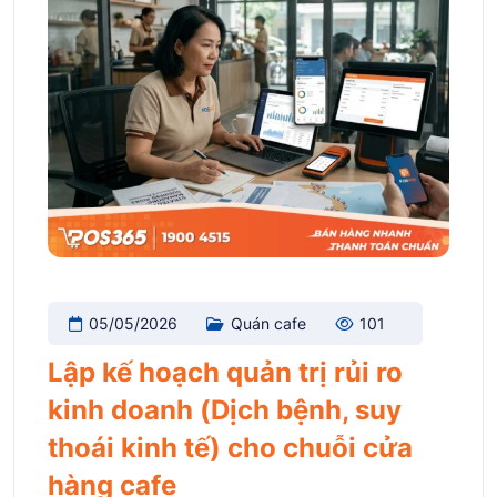
05/05/2026
Quán cafe
101
Lập kế hoạch quản trị rủi ro
kinh doanh (Dịch bệnh, suy
thoái kinh tế) cho chuỗi cửa
hàng cafe