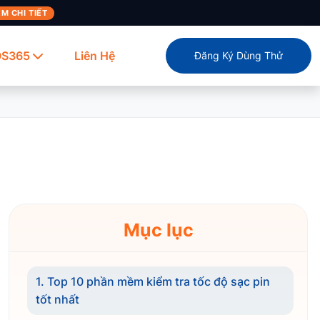
M CHI TIẾT
OS365
Liên Hệ
Đăng Ký Dùng Thử
Mục lục
1. Top 10 phần mềm kiểm tra tốc độ sạc pin
tốt nhất