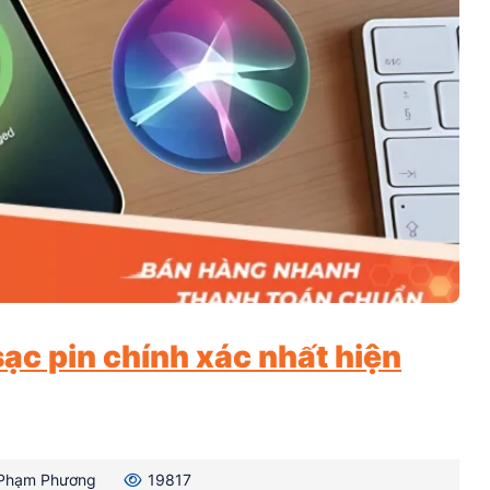
ạc pin chính xác nhất hiện
Phạm Phương
19817