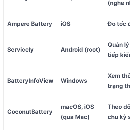
(nghe nh
Ampere Battery
iOS
Đo tốc đ
Quản lý
Servicely
Android (root)
tiếp ki
Xem thôn
BatteryInfoView
Windows
trạng th
macOS, iOS
Theo dõ
CoconutBattery
(qua Mac)
chu kỳ 