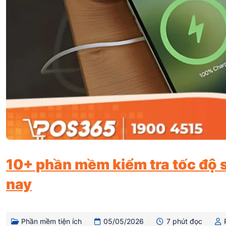
10+ phần mềm kiểm tra tốc độ s
nay
Phần mềm tiện ích
05/05/2026
7 phút đọc