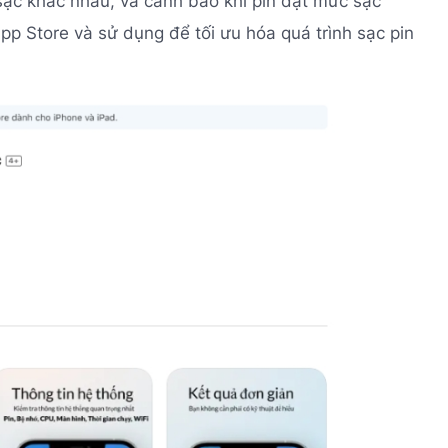
 sạc khác nhau, và cảnh báo khi pin đạt mức sạc
p Store và sử dụng để tối ưu hóa quá trình sạc pin