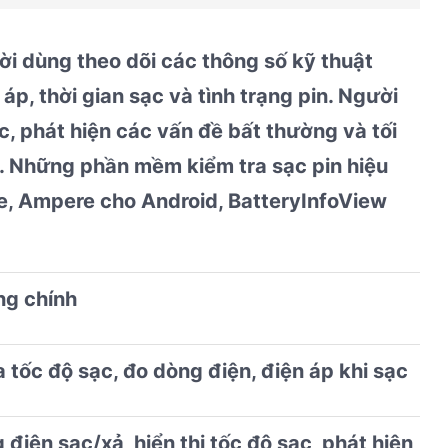
ời dùng theo dõi các thông số kỹ thuật
áp, thời gian sạc và tình trạng pin. Người
, phát hiện các vấn đề bất thường và tối
ng. Những phần mềm kiểm tra sạc pin hiệu
e, Ampere cho Android, BatteryInfoView
ng chính
a tốc độ sạc, đo dòng điện, điện áp khi sạc
điện sạc/xả, hiển thị tốc độ sạc, phát hiện