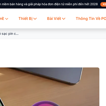
n mềm bán hàng và giải pháp hóa đơn điện tử miễn phí đến hết 2028
XE
Thiết Bị
Bài Viết
Thông Tin Về P
HỀ
10+ phần mềm kiểm tra tốc độ sạc pin chính xác nhất hiện nay