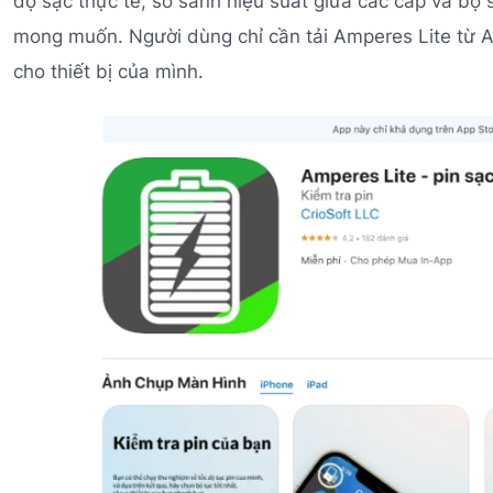
độ sạc thực tế, so sánh hiệu suất giữa các cáp và bộ
mong muốn. Người dùng chỉ cần tải Amperes Lite từ Ap
cho thiết bị của mình.