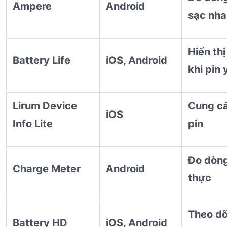
Ampere
Android
sạc nh
Hiển thị
Battery Life
iOS, Android
khi pin 
Lirum Device
Cung cấ
iOS
Info Lite
pin
Đo dòng
Charge Meter
Android
thực
Theo dõ
Battery HD
iOS, Android