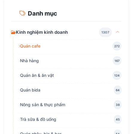
Danh mục
Kinh nghiệm kinh doanh
1307
Quán cafe
272
Nhà hàng
167
Quán ăn & ăn vặt
124
Quán bida
64
Nông sản & thực phẩm
38
Trà sữa & đồ uống
45
Quán nhậu, bia & bar
54