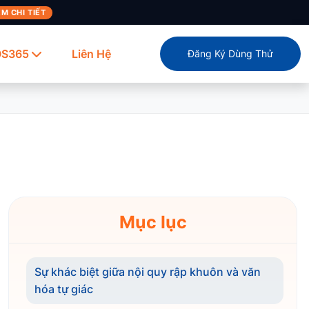
M CHI TIẾT
OS365
Liên Hệ
Đăng Ký Dùng Thử
Mục lục
Sự khác biệt giữa nội quy rập khuôn và văn
hóa tự giác