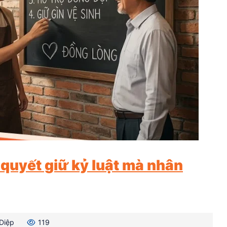
 quyết giữ kỷ luật mà nhân
Diệp
119