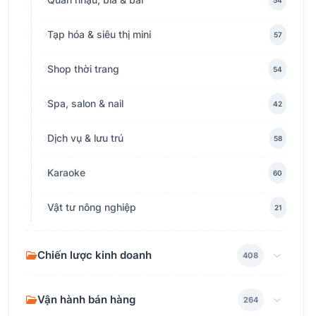
Tạp hóa & siêu thị mini
57
Shop thời trang
54
Spa, salon & nail
42
Dịch vụ & lưu trú
58
Karaoke
60
Vật tư nông nghiệp
21
Chiến lược kinh doanh
408
Vận hành bán hàng
264