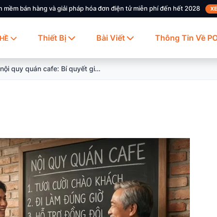
n mềm bán hàng và giải pháp hóa đơn điện tử miễn phí đến hết 2028
XE
Thiết Bị
Bài Viết
Thông Tin Về P
HỀ
Xây dựng nội quy quán cafe: Bí quyết giữ kỷ luật mà nhân viên vẫn vui vẻ