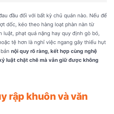
đau đầu đối với bất kỳ chủ quán nào. Nếu để
ượt dốc, kéo theo hàng loạt phàn nàn từ
n luật, phạt quá nặng hay quy định gò bó,
hoặc tệ hơn là nghỉ việc ngang gây thiếu hụt
t bản
nội quy rõ ràng, kết hợp cùng nghệ
 kỷ luật chặt chẽ mà vẫn giữ được không
uy rập khuôn và văn