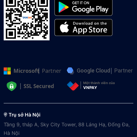
Microsoft
Partner
Google Cloud
Partner
Một thành viên của
SSL Secured
VNPAY
Trụ sở Hà Nội
Tầng 9, tháp A, Sky City Tower, 88 Láng Hạ, Đống Đa,
Hà Nội