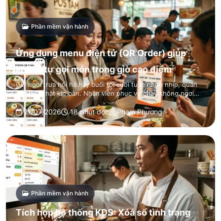
Phần mềm vận hành
Ứng dụng menu điện tử (QR Order) giúp
khách tự gọi món trong giờ cao điểm
Giờ nghỉ trưa hối hả hay buổi tối cuối tuần nhộn nhịp, quán
của bạn chật kín bàn. Nhân viên phục vụ chạy không ngơi
nghỉ nhưng từ các góc bàn, khách vẫn liên tục vẫy tay gọi. Sự
quá tải này không chỉ làm giảm trải nghiệm…
21/07/2026
18 phút đọc
Phạm Phương
Phần mềm vận hành
Tích hợp hệ thống KDS: Xóa sổ tình trạng