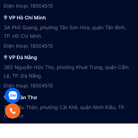
Điện thoại:
19004515
VP Hồ Chí Minh
3A Phổ Quang, phường Tân Sơn Hòa, quận Tân Bình,
TP. Hồ Chí Minh
Điện thoại:
19004515
VP Đà Nẵng
382 Nguyễn Hữu Thọ, phường Khuê Trung, quận Cẩm
Lệ, TP. Đà Nẵng
Điện thoại:
19004515
VP Cần Thơ
29B Mậu Thân, phường Cái Khế, quận Ninh Kiều, TP.
Cần Thơ
Điện thoại:
19004515