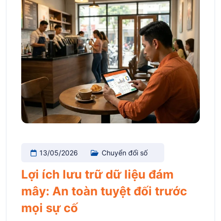
13/05/2026
Chuyển đổi số
Lợi ích lưu trữ dữ liệu đám
mây: An toàn tuyệt đối trước
mọi sự cố