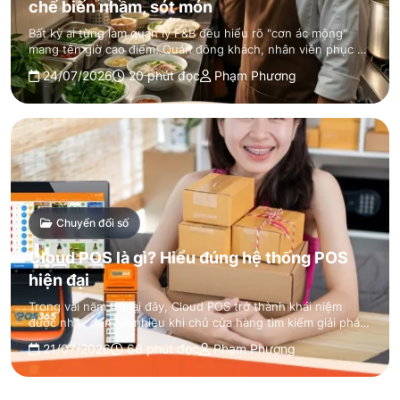
chế biến nhầm, sót món
Bất kỳ ai từng làm quản lý F&B đều hiểu rõ "cơn ác mộng"
mang tên giờ cao điểm. Quán đông khách, nhân viên phục vụ
chạy ngược xuôi hét lớn g…
24/07/2026
20 phút đọc
Phạm Phương
Chuyển đổi số
Cloud POS là gì? Hiểu đúng hệ thống POS
hiện đại
Trong vài năm trở lại đây, Cloud POS trở thành khái niệm
được nhắc đến rất nhiều khi chủ cửa hàng tìm kiếm giải pháp
quản lý bán hàng. Tuy n…
21/07/2026
66 phút đọc
Phạm Phương