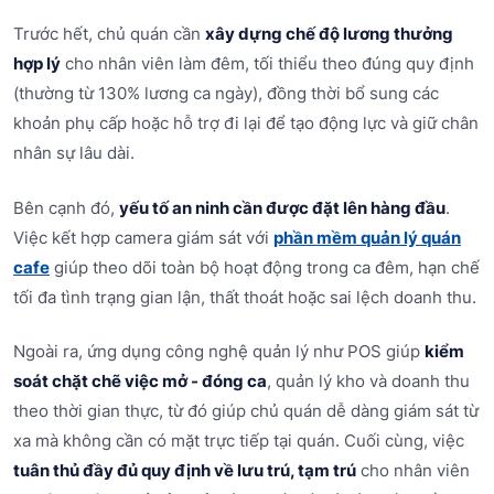
Trước hết, chủ quán cần
xây dựng chế độ lương thưởng
hợp lý
cho nhân viên làm đêm, tối thiểu theo đúng quy định
(thường từ 130% lương ca ngày), đồng thời bổ sung các
khoản phụ cấp hoặc hỗ trợ đi lại để tạo động lực và giữ chân
nhân sự lâu dài.
Bên cạnh đó,
yếu tố an ninh cần được đặt lên hàng đầu
.
Việc kết hợp camera giám sát với
phần mềm quản lý quán
cafe
giúp theo dõi toàn bộ hoạt động trong ca đêm, hạn chế
tối đa tình trạng gian lận, thất thoát hoặc sai lệch doanh thu.
Ngoài ra, ứng dụng công nghệ quản lý như POS giúp
kiểm
soát chặt chẽ việc mở - đóng ca
, quản lý kho và doanh thu
theo thời gian thực, từ đó giúp chủ quán dễ dàng giám sát từ
xa mà không cần có mặt trực tiếp tại quán. Cuối cùng, việc
tuân thủ đầy đủ quy định về lưu trú, tạm trú
cho nhân viên