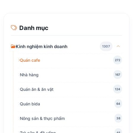
Danh mục
Kinh nghiệm kinh doanh
1307
Quán cafe
272
Nhà hàng
167
Quán ăn & ăn vặt
124
Quán bida
64
Nông sản & thực phẩm
38
Trà sữa & đồ uống
45