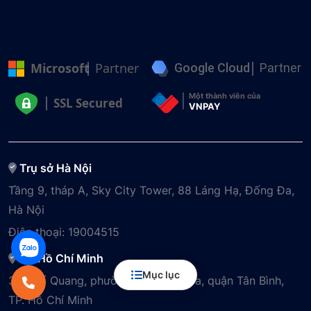
Microsoft
Partner
Google Cloud
Partner
Một thành viên của
SSL Secured
VNPAY
Trụ sở Hà Nội
Tầng 9, tháp A, Sky City Tower, 88 Láng Hạ, Đống Đa,
Hà Nội
Điện thoại:
19004515
VP Hồ Chí Minh
Mục lục
3A Phổ Quang, phường Tân Sơn Hòa, quận Tân Bình,
TP. Hồ Chí Minh