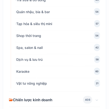
Quán nhậu, bia & bar
54
Tạp hóa & siêu thị mini
57
Shop thời trang
54
Spa, salon & nail
42
Dịch vụ & lưu trú
58
Karaoke
60
Vật tư nông nghiệp
21
Chiến lược kinh doanh
408