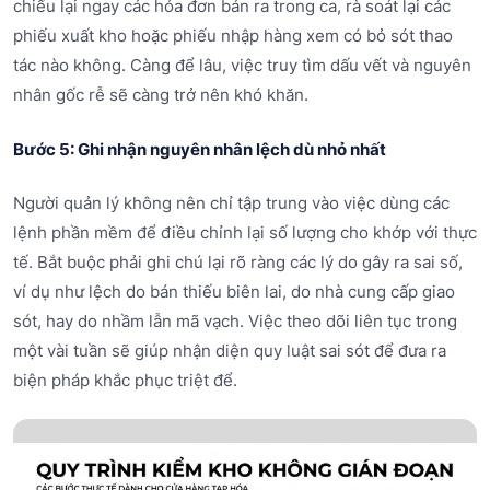
chiếu lại ngay các hóa đơn bán ra trong ca, rà soát lại các
phiếu xuất kho hoặc phiếu nhập hàng xem có bỏ sót thao
tác nào không. Càng để lâu, việc truy tìm dấu vết và nguyên
nhân gốc rễ sẽ càng trở nên khó khăn.
Bước 5: Ghi nhận nguyên nhân lệch dù nhỏ nhất
Người quản lý không nên chỉ tập trung vào việc dùng các
lệnh phần mềm để điều chỉnh lại số lượng cho khớp với thực
tế. Bắt buộc phải ghi chú lại rõ ràng các lý do gây ra sai số,
ví dụ như lệch do bán thiếu biên lai, do nhà cung cấp giao
sót, hay do nhầm lẫn mã vạch. Việc theo dõi liên tục trong
một vài tuần sẽ giúp nhận diện quy luật sai sót để đưa ra
biện pháp khắc phục triệt để.