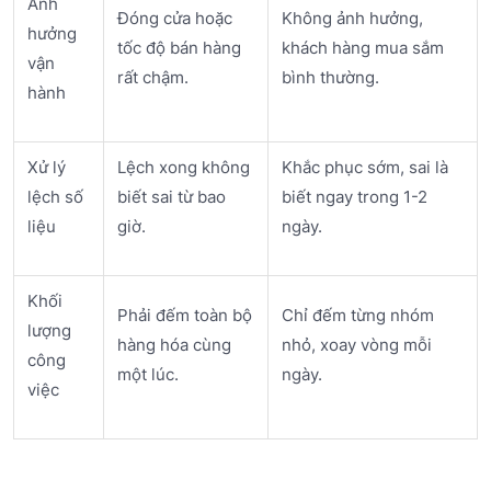
Ảnh
Đóng cửa hoặc
Không ảnh hưởng,
hưởng
tốc độ bán hàng
khách hàng mua sắm
vận
rất chậm.
bình thường.
hành
Xử lý
Lệch xong không
Khắc phục sớm, sai là
lệch số
biết sai từ bao
biết ngay trong 1-2
liệu
giờ.
ngày.
Khối
Phải đếm toàn bộ
Chỉ đếm từng nhóm
lượng
hàng hóa cùng
nhỏ, xoay vòng mỗi
công
một lúc.
ngày.
việc