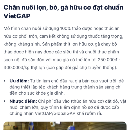
Chăn nuôi lợn, bò, gà hữu cơ đạt chuẩn
VietGAP
Mô hình chăn nuôi sử dụng 100% thảo dược hoặc thức ăn
hữu cơ phối trộn, cam kết không sử dụng thuốc tăng trọng,
không kháng sinh. Sản phẩm thịt lợn hữu cơ, gà chạy bộ
thảo dược hiện nay được các siêu thị và chuỗi thực phẩm
sạch nội đô săn đón với mức giá có thể lên tới 250.000đ -
300.000đ/kg thịt lợn (cao gấp đôi giá chợ truyền thống).
Ưu điểm:
Tự tin làm chủ đầu ra, giá bán cao vượt trội, dễ
dàng thiết lập tệp khách hàng trung thành sẵn sàng chi
tiền cho sức khỏe gia đình.
Nhược điểm:
Chi phí đầu vào (thức ăn hữu cơ) đắt đỏ, vật
nuôi chậm lớn, quy trình kiểm định hồ sơ để được cấp
chứng nhận VietGAP/GlobalGAP khá rườm rà.