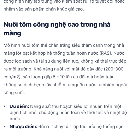
công hiện nay tập trung vào kiểm soát rủi ro tuyệt đối hoặc
nhắm vào sản phẩm phân khúc giá cao.
Nuôi tôm công nghệ cao trong nhà
màng
Mô hình nuôi tôm thẻ chân trắng siêu thâm canh trong nhà
màng lót bạt kết hợp hệ thống tuần hoàn nước (RAS). Nước
được lọc sạch và tái sử dụng liên tục, không xả thải trực tiếp
ra môi trường. Khả năng nuôi với mật độ dày đặc (200-300
con/m2), sản lượng gấp 5 - 10 lần ao đất mà hoàn toàn
không sợ dịch bệnh lây nhiễm từ nguồn nước tự nhiên ngoài
sông suối.
Ưu điểm:
Năng suất thu hoạch siêu lợi nhuận trên một
diện tích nhỏ, chủ động hoàn toàn về thời tiết và nhiệt độ
nước.
Nhược điểm:
Rủi ro "cháy túi" lập tức nếu hệ thống sục