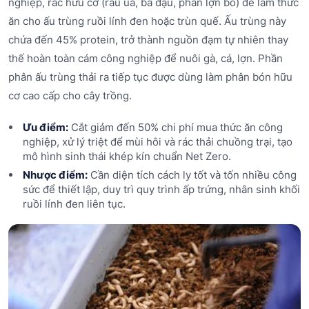
nghiệp, rác hữu cơ (rau úa, bã đậu, phân lợn bò) để làm thức
ăn cho ấu trùng ruồi lính đen hoặc trùn quế. Ấu trùng này
chứa đến 45% protein, trở thành nguồn đạm tự nhiên thay
thế hoàn toàn cám công nghiệp để nuôi gà, cá, lợn. Phần
phân ấu trùng thải ra tiếp tục được dùng làm phân bón hữu
cơ cao cấp cho cây trồng.
Ưu điểm:
Cắt giảm đến 50% chi phí mua thức ăn công
nghiệp, xử lý triệt để mùi hôi và rác thải chuồng trại, tạo
mô hình sinh thái khép kín chuẩn Net Zero.
Nhược điểm:
Cần diện tích cách ly tốt và tốn nhiều công
sức để thiết lập, duy trì quy trình ấp trứng, nhân sinh khối
ruồi lính đen liên tục.