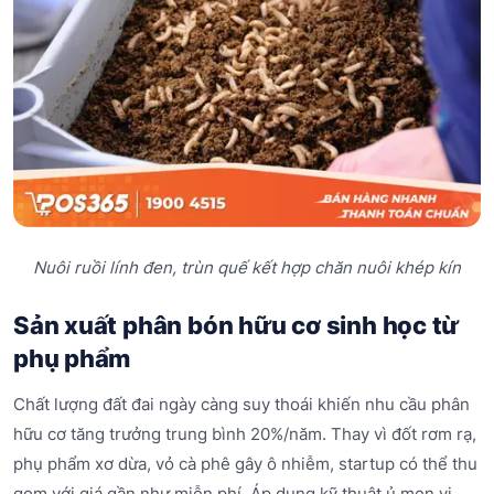
Nuôi ruồi lính đen, trùn quế kết hợp chăn nuôi khép kín
Sản xuất phân bón hữu cơ sinh học từ
phụ phẩm
Chất lượng đất đai ngày càng suy thoái khiến nhu cầu phân
hữu cơ tăng trưởng trung bình 20%/năm. Thay vì đốt rơm rạ,
phụ phẩm xơ dừa, vỏ cà phê gây ô nhiễm, startup có thể thu
gom với giá gần như miễn phí. Áp dụng kỹ thuật ủ men vi