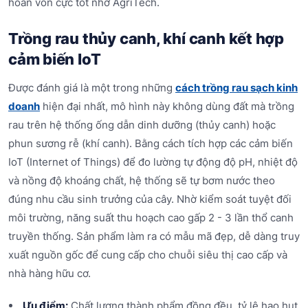
hoàn vốn cực tốt nhờ AgriTech.
Trồng rau thủy canh, khí canh kết hợp
cảm biến IoT
Được đánh giá là một trong những
cách trồng rau sạch kinh
doanh
hiện đại nhất, mô hình này không dùng đất mà trồng
rau trên hệ thống ống dẫn dinh dưỡng (thủy canh) hoặc
phun sương rễ (khí canh). Bằng cách tích hợp các cảm biến
IoT (Internet of Things) để đo lường tự động độ pH, nhiệt độ
và nồng độ khoáng chất, hệ thống sẽ tự bơm nước theo
đúng nhu cầu sinh trưởng của cây. Nhờ kiểm soát tuyệt đối
môi trường, năng suất thu hoạch cao gấp 2 - 3 lần thổ canh
truyền thống. Sản phẩm làm ra có mẫu mã đẹp, dễ dàng truy
xuất nguồn gốc để cung cấp cho chuỗi siêu thị cao cấp và
nhà hàng hữu cơ.
Ưu điểm:
Chất lượng thành phẩm đồng đều, tỷ lệ hao hụt