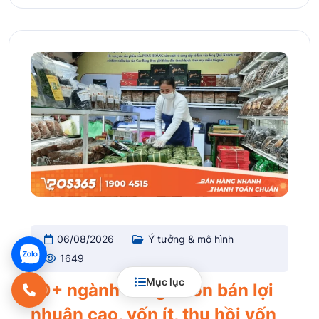
06/08/2026
Ý tưởng & mô hình
1649
Mục lục
10+ ngành hàng buôn bán lợi
nhuận cao, vốn ít, thu hồi vốn